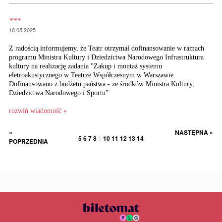
***
18.05.2025
Z radością informujemy, że Teatr otrzymał dofinansowanie w ramach
programu Ministra Kultury i Dziedzictwa Narodowego Infrastruktura
kultury na realizację zadania "Zakup i montaż systemu
eletroakustycznego w Teatrze Współczesnym w Warszawie.
Dofinansowano z budżetu państwa - ze środków Ministra Kultury,
Dziedzictwa Narodowego i Sportu”
rozwiń wiadomość »
«
NASTĘPNA »
5
6
7
8
9
10
11
12
13
14
POPRZEDNIA