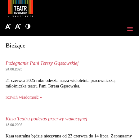
Bieżące
Pożegnanie Pani Teresy Gąssowskiej
24.06.2025
21 czerwca 2025 roku odeszła nasza wieloletnia pracowniczka,
miłośniczka teatru Pani Teresa Gąssowska.
rozwiń wiadomość »
Kasa Teatru podczas przerwy wakacyjnej
18.06.2025
Kasa teatralna będzie nieczynna od 23 czerwca do 14 lipca. Zapraszamy