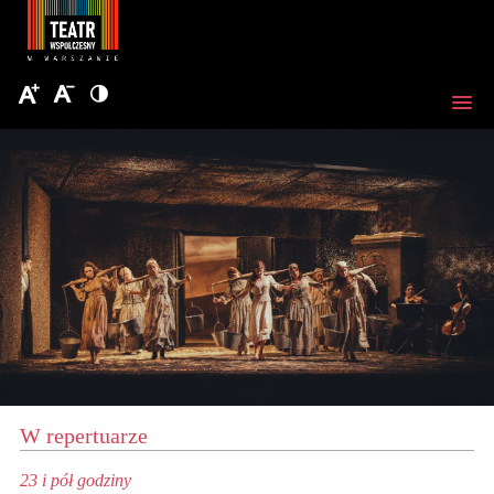
W repertuarze
23 i pół godziny