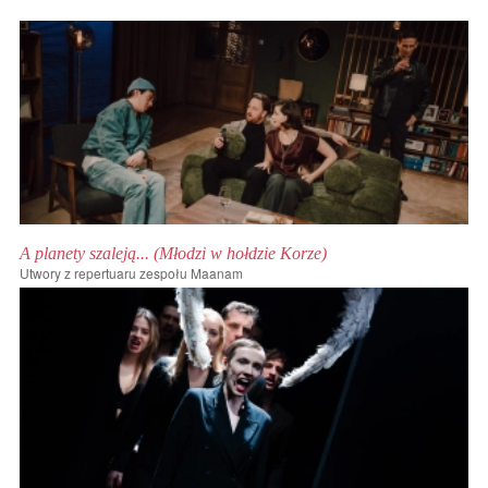
A planety szaleją... (Młodzi w hołdzie Korze)
Utwory z repertuaru zespołu Maanam