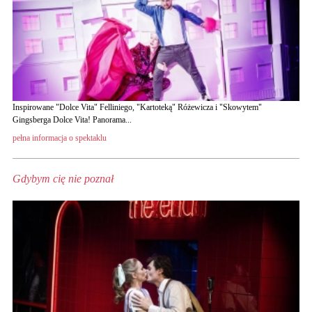
Inspirowane "Dolce Vita" Felliniego, "Kartoteką" Różewicza i "Skowytem"
Gingsberga Dolce Vita! Panorama...
pełna informacja o spektaklu
Gdybym cię nie poznał