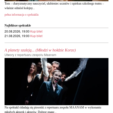
Tom – charyzmatyczny nauczyciel, ulubieniec uczniów i opiekun szkolnego teatru –
właśnie odniósł kolejny...
pełna informacja o spektaklu
Najbliższe spektakle
20.08.2026, 19:00
Kup bilet
21.08.2026, 19:00
Kup bilet
A planety szaleją... (Młodzi w hołdzie Korze)
Utwory z repertuaru zespołu Maanam
Na spektakl składają się piosenki z repertuaru zespołu MAANAM w wykonaniu
młodych aktorek i aktorów. Dobrze znane...