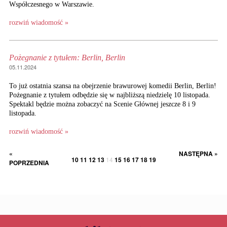
Współczesnego w Warszawie.
rozwiń wiadomość »
Pożegnanie z tytułem: Berlin, Berlin
05.11.2024
To już ostatnia szansa na obejrzenie brawurowej komedii Berlin, Berlin!
Pożegnanie z tytułem odbędzie się w najbliższą niedzielę 10 listopada.
Spektakl będzie można zobaczyć na Scenie Głównej jeszcze 8 i 9
listopada.
rozwiń wiadomość »
«
NASTĘPNA »
10
11
12
13
14
15
16
17
18
19
POPRZEDNIA