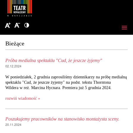
Bieżące
Próba medialna spektaklu "Cud, że jeszcze żyjemy"
02.12.2024
W poniedziałek, 2 grudnia zaprosiliśmy dziennikarzy na próbę medialną
spektaklu "Cud, że jeszcze żyjemy" na podst. tekstu Thorntona
Wildera w reż. Marcina Hycnara. Premiera już 5 grudnia 2024.
rozwiń wiadomość »
Poszukujemy pracowników na stanowisko montażysta sceny.
20.11.2024