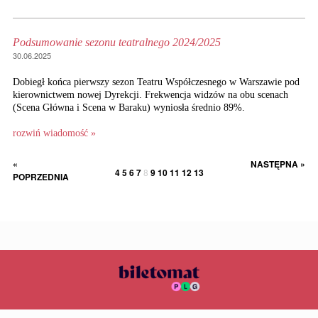
Podsumowanie sezonu teatralnego 2024/2025
30.06.2025
Dobiegł końca pierwszy sezon Teatru Współczesnego w Warszawie pod
kierownictwem nowej Dyrekcji. Frekwencja widzów na obu scenach
(Scena Główna i Scena w Baraku) wyniosła średnio 89%.
rozwiń wiadomość »
«
NASTĘPNA »
4
5
6
7
8
9
10
11
12
13
POPRZEDNIA