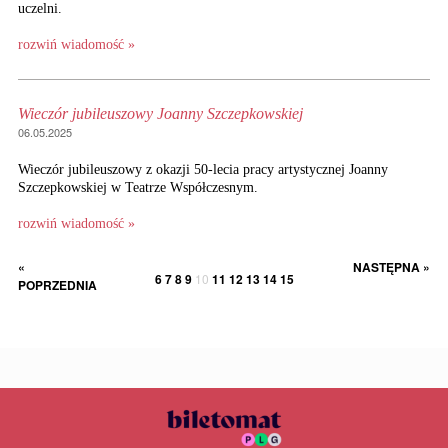
uczelni.
rozwiń wiadomość »
Wieczór jubileuszowy Joanny Szczepkowskiej
06.05.2025
Wieczór jubileuszowy z okazji 50-lecia pracy artystycznej Joanny
Szczepkowskiej w Teatrze Współczesnym.
rozwiń wiadomość »
«
NASTĘPNA »
6
7
8
9
10
11
12
13
14
15
POPRZEDNIA