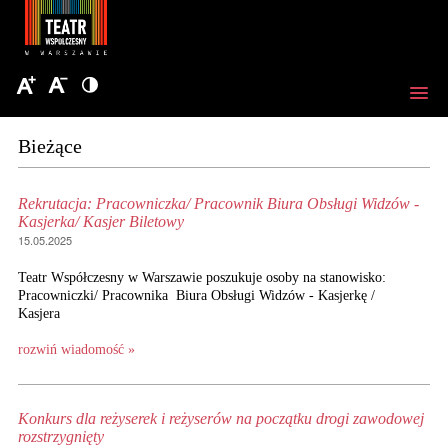
Bieżące
Rekrutacja: Pracowniczka/ Pracownik Biura Obsługi Widzów -
Kasjerka/ Kasjer Biletowy
15.05.2025
Teatr Współczesny w Warszawie poszukuje osoby na stanowisko:
Pracowniczki/ Pracownika Biura Obsługi Widzów - Kasjerkę /
Kasjera
rozwiń wiadomość »
Konkurs dla reżyserek i reżyserów na początku drogi zawodowej
rozstrzygnięty