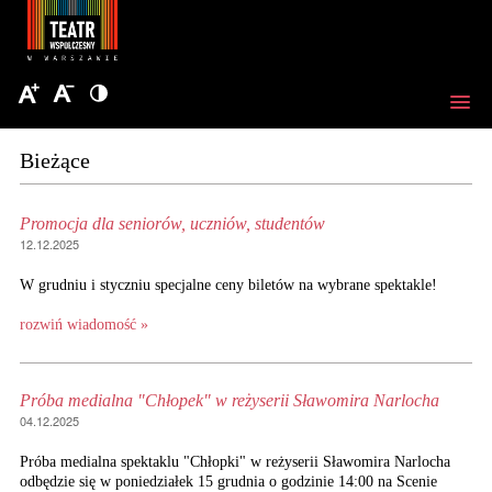
Bieżące
Promocja dla seniorów, uczniów, studentów
12.12.2025
W grudniu i styczniu specjalne ceny biletów na wybrane spektakle!
rozwiń wiadomość »
Próba medialna "Chłopek" w reżyserii Sławomira Narlocha
04.12.2025
Próba medialna spektaklu "Chłopki" w reżyserii Sławomira Narlocha
odbędzie się w poniedziałek 15 grudnia o godzinie 14:00 na Scenie