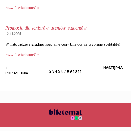
rozwiń wiadomość »
Promocja dla seniorów, uczniów, studentów
12.11.2025
W listopadzie i grudniu specjalne ceny biletów na wybrane spektakle!
rozwiń wiadomość »
«
NASTĘPNA »
2
3
4
5
6
7
8
9
10
11
POPRZEDNIA