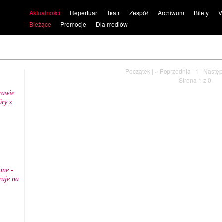
Aktualności
Repertuar
Teatr
Zespół
Archiwum
Bilety
V
Bieżące
Promocje
Dla mediów
Początek
|
« Poprzednia
|
1
|
Następ
Strona 1 z 0
rawie
ry z
.
ane -
ruje na