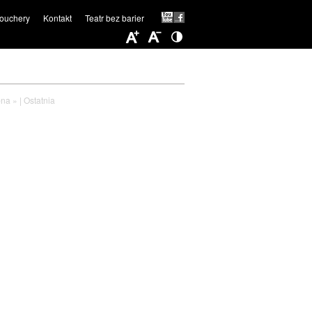
ouchery
Kontakt
Teatr bez barier
na »
|
Ostatnia