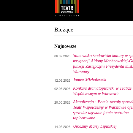
Youtube
Facebook
Bieżące
Najnowsze
06.07.2026
Stanowisko środowiska kultury w sp
rezygnacji Aldony Machnowskiej-Gó
funkcji Zastępczyni Prezydenta m.st
Warszawy
12.06.2026
Janusz Michałowski
02.06.2026
Konkurs dramatopisarski w Teatrze
Współczesnym w Warszawie
20.05.2026
Aktualizacja : Fotele zostały sprzed
Teatr Współczesny w Warszawie ofe
sprzedaż używane fotele teatralne
tapicerowane.
14.05.2026
Urodziny Marty Lipińskiej