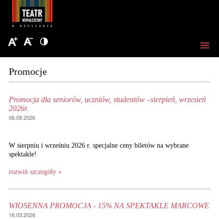
Promocje
Promocja dla seniorów, uczniów, studentów –sierpień, wrzesień
2026r.
06.08.2026
W sierpniu i wrześniu 2026 r. specjalne ceny biletów na wybrane
spektakle!
rozwiń szczegóły »
WIOSENNA PROMOCJA - 15% NA SPEKTAKLE MARCOWE
16.03.2026