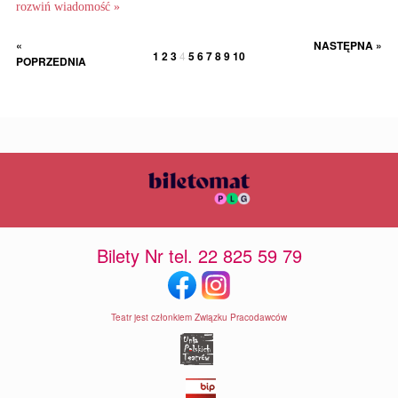
rozwiń wiadomość »
«
NASTĘPNA »
1
2
3
4
5
6
7
8
9
10
POPRZEDNIA
Bilety Nr tel. 22 825 59 79
Teatr jest członkiem Związku Pracodawców