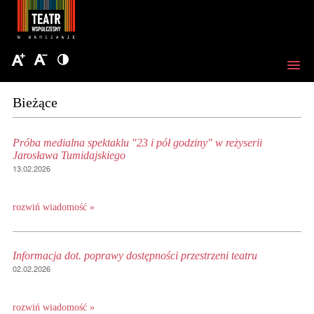
Bieżące
Próba medialna spektaklu "23 i pół godziny" w reżyserii
Jarosława Tumidajskiego
13.02.2026
rozwiń wiadomość »
Informacja dot. poprawy dostępności przestrzeni teatru
02.02.2026
rozwiń wiadomość »