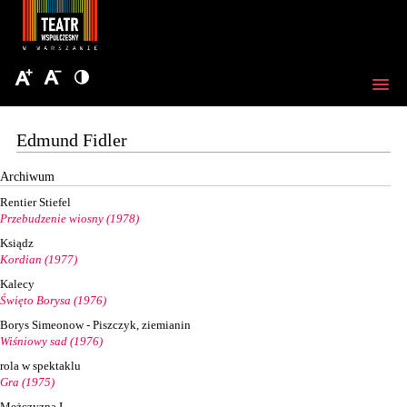
Edmund Fidler
Archiwum
Rentier Stiefel
Przebudzenie wiosny (1978)
Ksiądz
Kordian (1977)
Kalecy
Święto Borysa (1976)
Borys Simeonow - Piszczyk, ziemianin
Wiśniowy sad (1976)
rola w spektaklu
Gra (1975)
Mężczyzna I