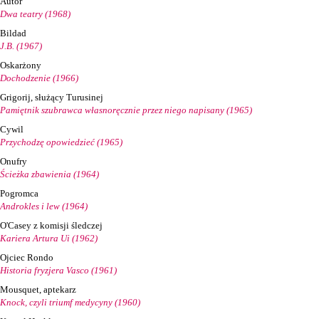
Autor
Dwa teatry (1968)
Bildad
J.B. (1967)
Oskarżony
Dochodzenie (1966)
Grigorij, służący Turusinej
Pamiętnik szubrawca własnoręcznie przez niego napisany (1965)
Cywil
Przychodzę opowiedzieć (1965)
Onufry
Ścieżka zbawienia (1964)
Pogromca
Androkles i lew (1964)
O'Casey z komisji śledczej
Kariera Artura Ui (1962)
Ojciec Rondo
Historia fryzjera Vasco (1961)
Mousquet, aptekarz
Knock, czyli triumf medycyny (1960)