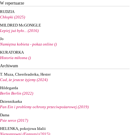
W repertuarze
RUDZIA
Chłopki (2025)
MILDRED McGONIGLE
Lepiej już było... (2016)
Jo
Namiętna kobieta - pokaz online ()
KURATORKA
Historia miłosna ()
Archiwum
T. Muza, Cheerleaderka, Hester
Cud, że jeszcze żyjemy (2024)
Hildegarda
Berlin Berlin (2022)
Dziennikarka
Pan Ein i problemy ochrony przeciwpożarowej (2019)
Dama
Psie serce (2017)
HELENKA, pokojowa Idalii
Niepoprawni (Fantazy) (2015)