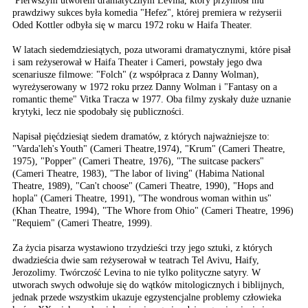
Pierwszym utworem dramatycznym Levina, który przyniósł mu
prawdziwy sukces była komedia "Hefez", której premiera w reżyserii
Oded Kottler odbyła się w marcu 1972 roku w Haifa Theater.
W latach siedemdziesiątych, poza utworami dramatycznymi, które pisał
i sam reżyserował w Haifa Theater i Cameri, powstały jego dwa
scenariusze filmowe: "Folch" (z współpraca z Danny Wolman),
wyreżyserowany w 1972 roku przez Danny Wolman i "Fantasy on a
romantic theme" Vitka Tracza w 1977. Oba filmy zyskały duże uznanie
krytyki, lecz nie spodobały się publiczności.
Napisał pięćdziesiąt siedem dramatów, z których najważniejsze to:
"Varda'leh's Youth" (Cameri Theatre,1974), "Krum" (Cameri Theatre,
1975), "Popper" (Cameri Theatre, 1976), "The suitcase packers"
(Cameri Theatre, 1983), "The labor of living" (Habima National
Theatre, 1989), "Can't choose" (Cameri Theatre, 1990), "Hops and
hopla" (Cameri Theatre, 1991), "The wondrous woman within us"
(Khan Theatre, 1994), "The Whore from Ohio" (Cameri Theatre, 1996)
"Requiem" (Cameri Theatre, 1999).
Za życia pisarza wystawiono trzydzieści trzy jego sztuki, z których
dwadzieścia dwie sam reżyserował w teatrach Tel Avivu, Haify,
Jerozolimy. Twórczość Levina to nie tylko polityczne satyry. W
utworach swych odwołuje się do wątków mitologicznych i biblijnych,
jednak przede wszystkim ukazuje egzystencjalne problemy człowieka