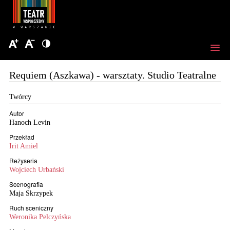
Requiem (Aszkawa) - warsztaty. Studio Teatralne
Twórcy
Autor
Hanoch Levin
Przekład
Irit Amiel
Reżyseria
Wojciech Urbański
Scenografia
Maja Skrzypek
Ruch sceniczny
Weronika Pelczyńska