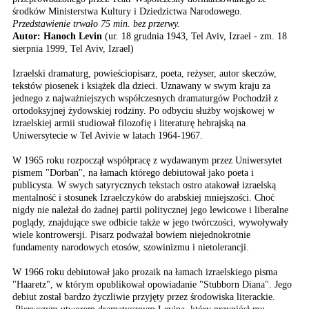
środków Ministerstwa Kultury i Dziedzictwa Narodowego.
Przedstawienie trwało 75 min. bez przerwy.
Autor: Hanoch Levin
(ur. 18 grudnia 1943, Tel Aviv, Izrael - zm. 18
sierpnia 1999, Tel Aviv, Izrael)
Izraelski dramaturg, powieściopisarz, poeta, reżyser, autor skeczów,
tekstów piosenek i książek dla dzieci. Uznawany w swym kraju za
jednego z najważniejszych współczesnych dramaturgów Pochodził z
ortodoksyjnej żydowskiej rodziny. Po odbyciu służby wojskowej w
izraelskiej armii studiował filozofię i literaturę hebrajską na
Uniwersytecie w Tel Avivie w latach 1964-1967.
W 1965 roku rozpoczął współpracę z wydawanym przez Uniwersytet
pismem "Dorban", na łamach którego debiutował jako poeta i
publicysta. W swych satyrycznych tekstach ostro atakował izraelską
mentalność i stosunek Izraelczyków do arabskiej mniejszości. Choć
nigdy nie należał do żadnej partii politycznej jego lewicowe i liberalne
poglądy, znajdujące swe odbicie także w jego twórczości, wywoływały
wiele kontrowersji. Pisarz podważał bowiem niejednokrotnie
fundamenty narodowych etosów, szowinizmu i nietolerancji.
W 1966 roku debiutował jako prozaik na łamach izraelskiego pisma
"Haaretz", w którym opublikował opowiadanie "Stubborn Diana". Jego
debiut został bardzo życzliwie przyjęty przez środowiska literackie.