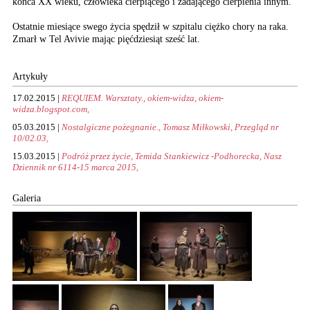
końca XX wieku, człowieka cierpiącego i zadającego cierpienia innym.
Ostatnie miesiące swego życia spędził w szpitalu ciężko chory na raka.
Zmarł w Tel Avivie mając pięćdziesiąt sześć lat.
Artykuły
17.02.2015 |
REQUIEM. Warsztaty., okiem-widza, okiem-
widza.blogspot.com,
05.03.2015 |
Nostalgiczne pożegnanie., Tomasz Miłkowski, Przegląd nr
10/02.03,
15.03.2015 |
Podróż przez życie, Temida Stankiewicz -Podhorecka, Nasz
Dziennik nr 6114-15 marca 2015,
Galeria