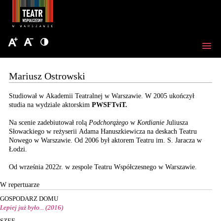
Mariusz Ostrowski
Studiował w Akademii Teatralnej w Warszawie. W 2005 ukończył
studia na wydziale aktorskim
PWSFTviT.
Na scenie zadebiutował rolą
Podchorążego
w
Kordianie
Juliusza
Słowackiego w reżyserii Adama Hanuszkiewicza na deskach Teatru
Nowego w Warszawie. Od 2006 był aktorem Teatru im. S. Jaracza w
Łodzi.
Od września 2022r. w zespole Teatru Współczesnego w Warszawie.
W repertuarze
GOSPODARZ DOMU
Lepiej już było... (2016)
SZEF