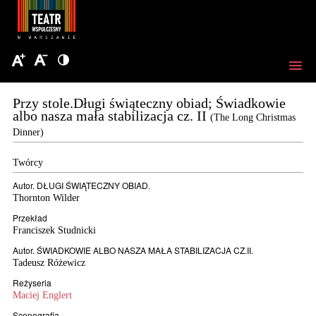
Przy stole.Długi świąteczny obiad; Świadkowie
albo nasza mała stabilizacja cz. II
(The Long Christmas
Dinner)
Twórcy
Autor. DŁUGI ŚWIĄTECZNY OBIAD.
Thornton Wilder
Przekład
Franciszek Studnicki
Autor. ŚWIADKOWIE ALBO NASZA MAŁA STABILIZACJA CZ.II.
Tadeusz Różewicz
Reżyseria
Maciej Englert
Scenografia