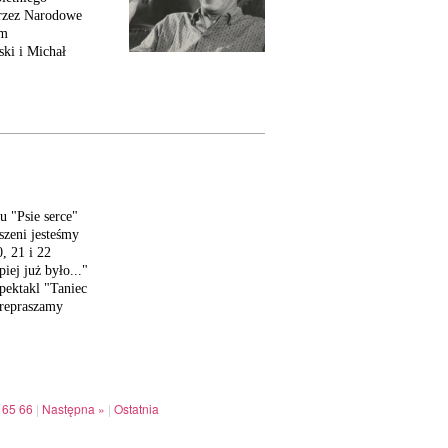
przez Narodowe
em
ki i Michał
u "Psie serce"
szeni jesteśmy
, 21 i 22
iej już było..."
spektakl "Taniec
Prepraszamy
65
66
|
Następna »
|
Ostatnia