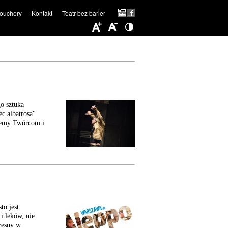
ouchery
Kontakt
Teatr bez barier
o sztuka
ec albatrosa"
ujemy Twórcom i
to jest
i leków, nie
zesny w