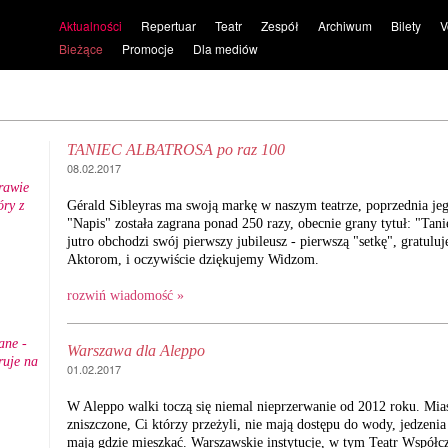
Aktualności
Repertuar
Teatr
Zespół
Archiwum
Bilety
V
Bieżące
Promocje
Dla mediów
TANIEC ALBATROSA po raz 100
08.02.2017
rawie
ry z
Gérald Sibleyras ma swoją markę w naszym teatrze, poprzednia jeg
.
"Napis" została zagrana ponad 250 razy, obecnie grany tytuł: "Tani
jutro obchodzi swój pierwszy jubileusz - pierwszą "setkę", gratul
Aktorom, i oczywiście dziękujemy Widzom.
rozwiń wiadomość »
ane -
Warszawa dla Aleppo
ruje na
01.02.2017
W Aleppo walki toczą się niemal nieprzerwanie od 2012 roku. Mias
zniszczone, Ci którzy przeżyli, nie mają dostępu do wody, jedzenia 
mają gdzie mieszkać. Warszawskie instytucje, w tym Teatr Współc