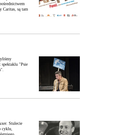
 pośrednictwem
y Caritas, są tam
byliśmy
 spektaklu "Psie
a".
xer. Stulecie
 cyklu,
oletniego