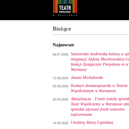
Youtube
Facebook
Bieżące
Najnowsze
06.07.2026
Stanowisko środowiska kultury w sp
rezygnacji Aldony Machnowskiej-Gó
funkcji Zastępczyni Prezydenta m.st
Warszawy
12.06.2026
Janusz Michałowski
02.06.2026
Konkurs dramatopisarski w Teatrze
Współczesnym w Warszawie
20.05.2026
Aktualizacja : Fotele zostały sprzed
Teatr Współczesny w Warszawie ofe
sprzedaż używane fotele teatralne
tapicerowane.
14.05.2026
Urodziny Marty Lipińskiej