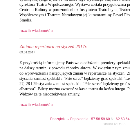
dyrektora Teatru Współczesnego. Wystawa została przygotowana 
Centrum Kultury w porozumieniu z Instytutem Teatralnym, Teatr
Współczesnym i Teatrem Narodowym jej kuratorami są: Paweł Płos
Smolis.
rozwiń wiadomość »
Zmiana repertuaru na styczeń 2017r.
09.01.2017
Z przykrością informujemy Państwa o odłożeniu premiery spektakl
na dalszy termin, z powodu choroby aktora. W związku z tym zmu
do wprowadzenia następujących zmian w repertuarze na styczeń: 20
stycznia zamiast spektaklu "Psie serce" będziemy grać spektakl "Lep
27, 28 i 29 stycznia zamiast spektaklu "Psie serce" będziemy grać 
albatrosa". Bilety można zwracać w kasie teatru do końca lutego. 
Widzów za te nieoczekiwane zmiany.
rozwiń wiadomość »
Początek
|
« Poprzednia
|
57
58
59
60
61
62
63
64
Strona 61 z 85