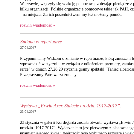
Warszawie, włączyły się w akcję pomocową, zbierając pieniądze z
kilku organizacji. Polskie organizacje pomocowe takie jak PAH, cz
- na miejscu. Za ich pośrednictwem my też możemy pomóc.
rozwiń wiadomość »
Zmiana w repertuarze
27.01.2017
Przypominamy Widzom o zmianie w repertuarze, którą zmuszeni 
wprowadzić w styczniu: w związku z odłożeniem premiery, zamiast
serce" w dniach 27,28,29 stycznia gramy spektakl "Taniec albatros
Przepraszamy Państwa za zmiany.
rozwiń wiadomość »
Wystawa „Erwin Axer. Stulecie urodzin. 1917-2017”.
23.01.2017
23 stycznia w galerii Kordegarda została otwarta wystawa „Erwin A
urodzin. 1917-2017”. Wydarzenie to jest pierwszym z planowanego
upamiętniającego życie i twórczość tego wybitnego reżysera i wiel