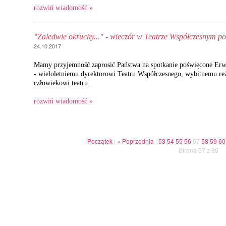
rozwiń wiadomość »
"Zaledwie okruchy..." - wieczór w Teatrze Współczesnym 
24.10.2017
Mamy przyjemność zaprosić Państwa na spotkanie poświęcone Er
- wieloletniemu dyrektorowi Teatru Współczesnego, wybitnemu re
człowiekowi teatru.
rozwiń wiadomość »
Początek
|
« Poprzednia
|
53
54
55
56
57
58
59
60
Strona 57 z 85