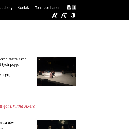
ouchery
Kontakt
Teatr bez barier
wych teatralnych
ł tych pojęć
snego,
mięci Erwina Axera
atru aby
na