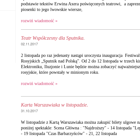
podstawie tekstów Erwina Axera poświęconych teatrowi, a zaprez
piosenki to jego lwowskie wiersze,
rozwiń wiadomość »
Teatr Współczesny dla Sputnika.
02.11.2017
2 listopada po raz jedenasty nastąpi uroczysta inauguracja Festiw
Rosyjskich „Sputnik nad Polską”. Od 2 do 12 listopada w trzech ki
Elektroniku, Iluzjonie i Lunie będzie można zobaczyć najważniejsz
rosyjskie, które powstały w minionym roku.
rozwiń wiadomość »
Karta Warszawiaka w listopadzie.
31.10.2017
W listopadzie z Kartą Warszawiaka można zakupić bilety ulgowe 
poniżej spektakle: Scena Główna : "Najdroższy" - 14 listopada "L
- 19 listopada "Czas Barbarzyńców" - 21, 22 listopada