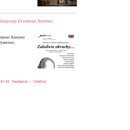
poświęcony Erwinowi Axerowi.
winowi Axerowi
żyserowi,
61
62
|
Następna »
|
Ostatnia