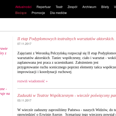
Aktualności
Repertuar
Teatr
Zespół
Archiwum
Bilety
V
Bieżące
Promocje
Dla mediów
II etap Podyplomowych teatralnych warsztatów aktorskich.
07.11.2017
rawie
ry z
Zajęciami z Weroniką Pelczyńską rozpoczął się II etap Podyplomo
.
warsztatów aktorskich. Taniec współczesny, ciało i warsztat - wokó
zaplanowana jest praca z uczestnikami. Założeniem jest
przygotowanie ruchu scenicznego poprzez elementy tańca współcze
improwizacji i koordynacji ruchowej.
rozwiń wiadomość »
ane -
ruje na
Zaduszki w Teatrze Współczesnym - wieczór poświęcony pa
03.11.2017
W wieczór zaduszny zaprosiliśmy Państwa - naszych Widzów, do te
opowiedzieć o Erwinie Axerze. Scenariusz tego wieczoru powstał 