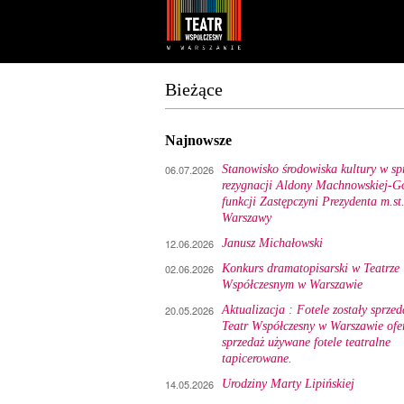
Youtube
Facebook
Bieżące
Najnowsze
06.07.2026
Stanowisko środowiska kultury w sp
rezygnacji Aldony Machnowskiej-Gó
funkcji Zastępczyni Prezydenta m.st
Warszawy
12.06.2026
Janusz Michałowski
02.06.2026
Konkurs dramatopisarski w Teatrze
Współczesnym w Warszawie
20.05.2026
Aktualizacja : Fotele zostały sprzed
Teatr Współczesny w Warszawie ofe
sprzedaż używane fotele teatralne
tapicerowane.
14.05.2026
Urodziny Marty Lipińskiej