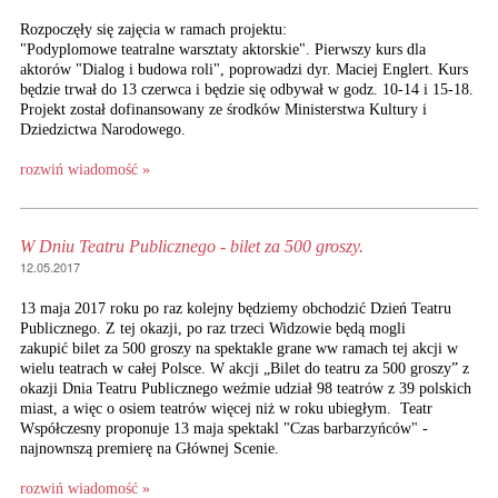
Rozpoczęły się zajęcia w ramach projektu:
"Podyplomowe teatralne warsztaty aktorskie". Pierwszy kurs dla
aktorów "Dialog i budowa roli", poprowadzi dyr. Maciej Englert. Kurs
będzie trwał do 13 czerwca i będzie się odbywał w godz. 10-14 i 15-18.
Projekt został dofinansowany ze środków Ministerstwa Kultury i
Dziedzictwa Narodowego.
rozwiń wiadomość »
W Dniu Teatru Publicznego - bilet za 500 groszy.
12.05.2017
13 maja 2017 roku po raz kolejny będziemy obchodzić Dzień Teatru
Publicznego. Z tej okazji, po raz trzeci Widzowie będą mogli
zakupić bilet za 500 groszy na spektakle grane ww ramach tej akcji w
wielu teatrach w całej Polsce. W akcji „Bilet do teatru za 500 groszy” z
okazji Dnia Teatru Publicznego weźmie udział 98 teatrów z 39 polskich
miast, a więc o osiem teatrów więcej niż w roku ubiegłym. Teatr
Współczesny proponuje 13 maja spektakl "Czas barbarzyńców" -
najnownszą premierę na Głównej Scenie.
rozwiń wiadomość »