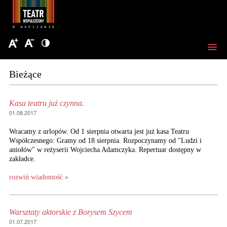
Bieżące
Kasa teatru już czynna.
01.08.2017
Wracamy z urlopów. Od 1 sierpnia otwarta jest już kasa Teatru
Współczesnego: Gramy od 18 sierpnia. Rozpoczynamy od "Ludzi i
aniołów" w reżyserii Wojciecha Adamczyka. Repertuar dostępny w
zakładce.
rozwiń wiadomość »
Warsztaty aktorskie z Borysem Szycem
01.07.2017