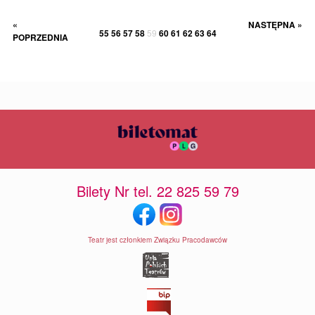
«
NASTĘPNA »
55
56
57
58
59
60
61
62
63
64
POPRZEDNIA
Bilety Nr tel. 22 825 59 79
Teatr jest członkiem Związku Pracodawców