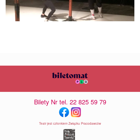
Bilety Nr tel. 22 825 59 79
Teatr jest członkiem Związku Pracodawców