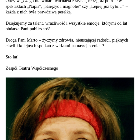
Otley w „Czego nie widać” Michaela Frayna (1992), aż po role w
spektaklach „Napis”, „Księżyc i magnolie” czy „Lepiej już było…” –
każda z nich była prawdziwą perełką.
Dziękujemy za talent, wrażliwość i wszystkie emocje, którymi od lat
obdarza Pani publiczność.
Droga Pani Marto – życzymy zdrowia, nieustającej radości, pięknych
chwil i kolejnych spotkań z widzami na naszej scenie! ?
Sto lat!
Zespół Teatru Współczesnego