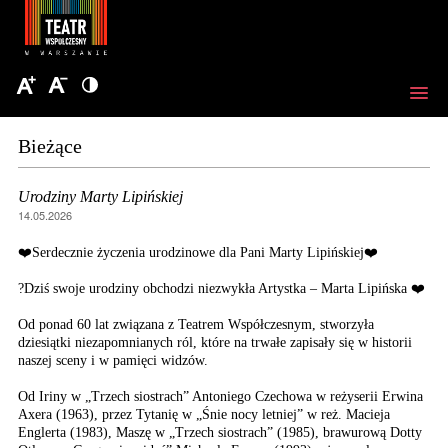
Bieżące
Urodziny Marty Lipińskiej
14.05.2026
❤️Serdecznie życzenia urodzinowe dla Pani Marty Lipińskiej❤️
?Dziś swoje urodziny obchodzi niezwykła Artystka – Marta Lipińska ❤️
Od ponad 60 lat związana z Teatrem Współczesnym, stworzyła
dziesiątki niezapomnianych ról, które na trwałe zapisały się w historii
naszej sceny i w pamięci widzów.
Od Iriny w „Trzech siostrach” Antoniego Czechowa w reżyserii Erwina
Axera (1963), przez Tytanię w „Śnie nocy letniej” w reż. Macieja
Englerta (1983), Maszę w „Trzech siostrach” (1985), brawurową Dotty