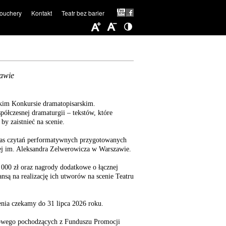
ouchery
Kontakt
Teatr bez barier
awie
kim Konkursie dramatopisarskim.
łczesnej dramaturgii – tekstów, które
by zaistnieć na scenie.
zas czytań performatywnych przygotowanych
nej im. Aleksandra Zelwerowicza w Warszawie.
000 zł oraz nagrody dodatkowe o łącznej
ansą na realizację ich utworów na scenie Teatru
nia czekamy do 31 lipca 2026 roku.
dowego pochodzących z Funduszu Promocji