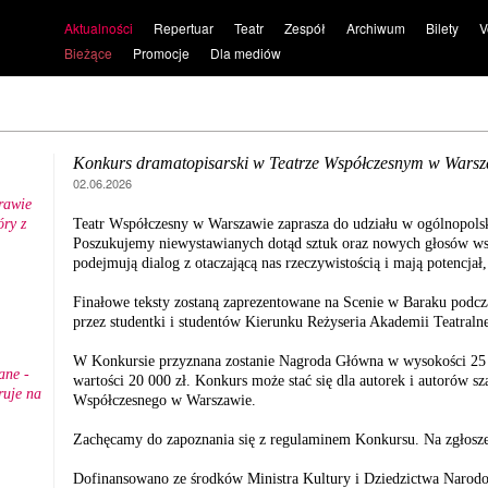
Aktualności
Repertuar
Teatr
Zespół
Archiwum
Bilety
V
Bieżące
Promocje
Dla mediów
Konkurs dramatopisarski w Teatrze Współczesnym w Warsz
02.06.2026
rawie
ry z
Teatr Współczesny w Warszawie zaprasza do udziału w ogólnopols
.
Poszukujemy niewystawianych dotąd sztuk oraz nowych głosów wspó
podejmują dialog z otaczającą nas rzeczywistością i mają potencjał, 
Finałowe teksty zostaną zaprezentowane na Scenie w Baraku podc
przez studentki i studentów Kierunku Reżyseria Akademii Teatral
W Konkursie przyznana zostanie Nagroda Główna w wysokości 25 
ane -
wartości 20 000 zł. Konkurs może stać się dla autorek i autorów sz
ruje na
Współczesnego w Warszawie.
Zachęcamy do zapoznania się z regulaminem Konkursu. Na zgłosze
Dofinansowano ze środków Ministra Kultury i Dziedzictwa Naro