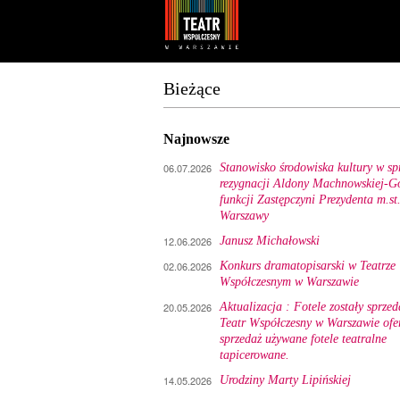
Youtube
Facebook
Bieżące
Najnowsze
06.07.2026
Stanowisko środowiska kultury w sp
rezygnacji Aldony Machnowskiej-Gó
funkcji Zastępczyni Prezydenta m.st
Warszawy
12.06.2026
Janusz Michałowski
02.06.2026
Konkurs dramatopisarski w Teatrze
Współczesnym w Warszawie
20.05.2026
Aktualizacja : Fotele zostały sprzed
Teatr Współczesny w Warszawie ofe
sprzedaż używane fotele teatralne
tapicerowane.
14.05.2026
Urodziny Marty Lipińskiej