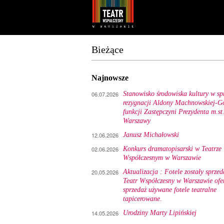
Youtube
Facebook
Bieżące
Najnowsze
06.07.2026
Stanowisko środowiska kultury w sp
rezygnacji Aldony Machnowskiej-Gó
funkcji Zastępczyni Prezydenta m.st
Warszawy
12.06.2026
Janusz Michałowski
02.06.2026
Konkurs dramatopisarski w Teatrze
Współczesnym w Warszawie
20.05.2026
Aktualizacja : Fotele zostały sprzed
Teatr Współczesny w Warszawie ofe
sprzedaż używane fotele teatralne
tapicerowane.
14.05.2026
Urodziny Marty Lipińskiej