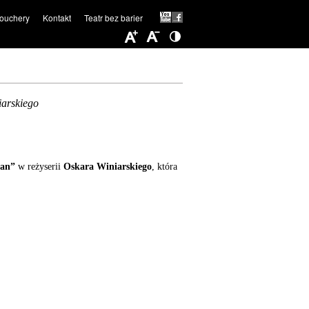
ouchery
Kontakt
Teatr bez barier
iarskiego
man”
w reżyserii
Oskara Winiarskiego
, która