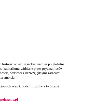
 historii: od emigranckiej nadziei po globalną
ego kapitalizmu widziane przez pryzmat losów
esnością, wartości z bezwzględnymi zasadami
ną ambicją.
ęciowych oraz krótkich rozmów z twórcami
olczesny.pl