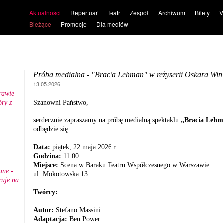
Aktualności
Repertuar
Teatr
Zespół
Archiwum
Bilety
V
Bieżące
Promocje
Dla mediów
Próba medialna - "Bracia Lehman" w reżyserii Oskara Win
13.05.2026
rawie
ry z
Szanowni Państwo,
.
serdecznie zapraszamy na próbę medialną spektaklu
„Bracia Leh
odbędzie się:
Data:
piątek, 22 maja 2026 r.
Godzina:
11:00
Miejsce:
Scena w Baraku Teatru Współczesnego w Warszawie
ane -
ul. Mokotowska 13
ruje na
Twórcy:
Autor:
Stefano Massini
Adaptacja:
Ben Power