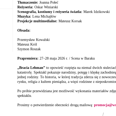
Tłumaczenie:
Joanna Połeć
Reżyseria:
Oskar Winiarski
Scenografia, kostiumy i reżyseria światła:
Marek Idzikowski
Muzyka:
Lena Michajłów
Projekcje multimedialne:
Mateusz Korsak
Obsada:
Przemysław Kowalski
Mateusz Król
Szymon Roszak
Prapremiera:
27–28 maja 2026 r. / Scena w Baraku
„Bracia Lehman”
to opowieść rozpięta na niemal dwóch stuleciach
katastrofę. Spektakl pokazuje narodziny, potęgę i klęskę zachodni
jednej rodziny. To historia, w której tradycja zderza się z nowocz
rynku, religia z kultem pieniądza, a więzi rodzinne z nieposkromio
Po próbie przewidziana jest możliwość wykonania materiałów zdj
spektaklu.
Prosimy o potwierdzenie obecności drogą mailową:
promocja@wsp