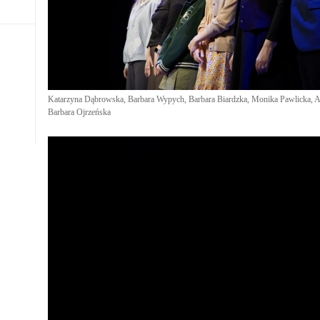
Katarzyna Dąbrowska, Barbara Wypych, Barbara Biardzka, Monika Pawlicka, 
Barbara Ojrzeńska