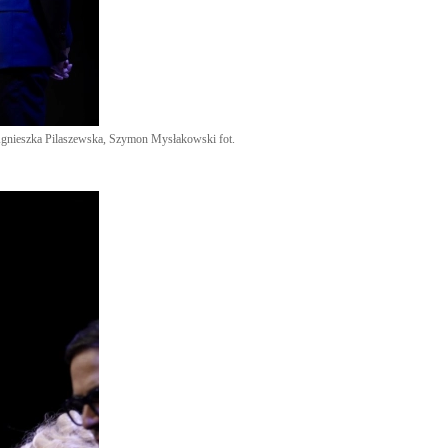
Agnieszka Pilaszewska, Szymon Mysłakowski fot.