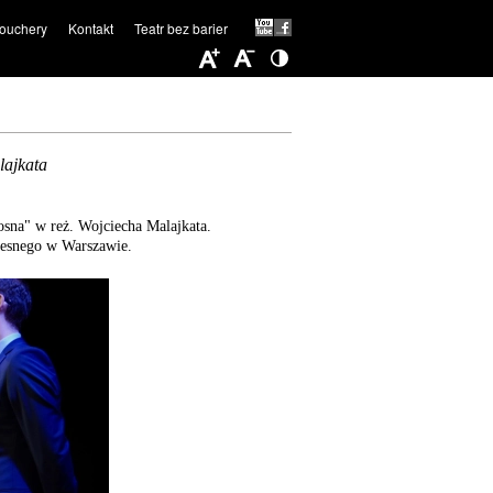
ouchery
Kontakt
Teatr bez barier
lajkata
osna" w reż. Wojciecha Malajkata.
czesnego w Warszawie.