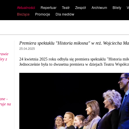
Aktualności
Repertuar
Teatr
Zespół
Archiwum
Bilety
V
Bieżące
Promocje
Dla mediów
Premiera spektaklu "Historia miłosna" w reż. Wojciecha Ma
25.04.2025
rawie
ry z
24 kwietnia 2025 roku odbyła się premiera spektaklu "Historia mił
.
Jednocześnie była to dwusetna premiera w dziejach Teatru Współ
ane -
ruje na