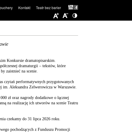
ouchery
Kontakt
Teatr bez barier
awie
kim Konkursie dramatopisarskim.
łczesnej dramaturgii – tekstów, które
by zaistnieć na scenie.
zas czytań performatywnych przygotowanych
nej im. Aleksandra Zelwerowicza w Warszawie.
000 zł oraz nagrody dodatkowe o łącznej
ansą na realizację ich utworów na scenie Teatru
nia czekamy do 31 lipca 2026 roku.
dowego pochodzących z Funduszu Promocji