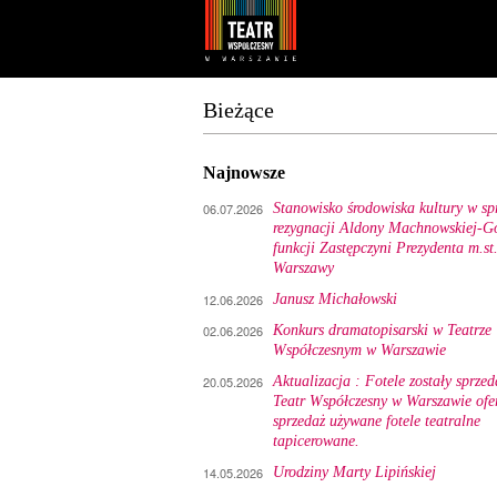
Youtube
Facebook
Bieżące
Najnowsze
06.07.2026
Stanowisko środowiska kultury w sp
rezygnacji Aldony Machnowskiej-Gó
funkcji Zastępczyni Prezydenta m.st
Warszawy
12.06.2026
Janusz Michałowski
02.06.2026
Konkurs dramatopisarski w Teatrze
Współczesnym w Warszawie
20.05.2026
Aktualizacja : Fotele zostały sprzed
Teatr Współczesny w Warszawie ofe
sprzedaż używane fotele teatralne
tapicerowane.
14.05.2026
Urodziny Marty Lipińskiej