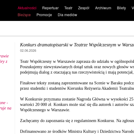
Aktualności
Repertuar
Teatr
Zespół
Archiwum
Bilety
V
Bieżące
Promocje
Dla mediów
Konkurs dramatopisarski w Teatrze Współczesnym w Warsz
02.06.2026
rawie
ry z
Teatr Współczesny w Warszawie zaprasza do udziału w ogólnopols
.
Poszukujemy niewystawianych dotąd sztuk oraz nowych głosów wspó
podejmują dialog z otaczającą nas rzeczywistością i mają potencjał, 
Finałowe teksty zostaną zaprezentowane na Scenie w Baraku podc
przez studentki i studentów Kierunku Reżyseria Akademii Teatral
W Konkursie przyznana zostanie Nagroda Główna w wysokości 25 
ane -
wartości 20 000 zł. Konkurs może stać się dla autorek i autorów sz
ruje na
Współczesnego w Warszawie.
Zachęcamy do zapoznania się z regulaminem Konkursu. Na zgłosze
Dofinansowano ze środków Ministra Kultury i Dziedzictwa Naro