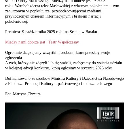
sztuki Doroty Masłowskiej „Między nami dobrze jest” z 2008
roku. Warchoł zderza tekst Masłowskiej z własnym pokoleniem – tym
zanurzonym w popkulturze, przebodźcowującymi mediami,
przytłoczonym chaosem informacyjnym i brakiem narracji
pokoleniowej.
Premiera: 9 października 2025 roku na Scenie w Baraku.
Między nami dobrze jest | Teatr Współczesny
Ogromnie dziękujemy wszystkim osobom, które przesłały swoje
zgłoszenia.
A tych, którzy nie zdążyli lub się wahali, zachęcamy do wzięcia udziału
w kolejnej edycji konkursu, którą ogłosimy w styczniu 2026 roku.
Dofinansowano ze środków Ministra Kultury i Dziedzictwa Narodowego
z Funduszu Promocji Kultury – państwowego funduszu celowego.
Fot. Martyna Chmura