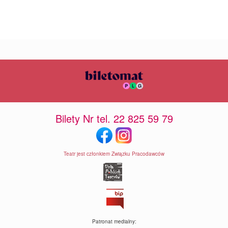
Bilety Nr tel. 22 825 59 79
Teatr jest członkiem Związku Pracodawców
Patronat medialny: