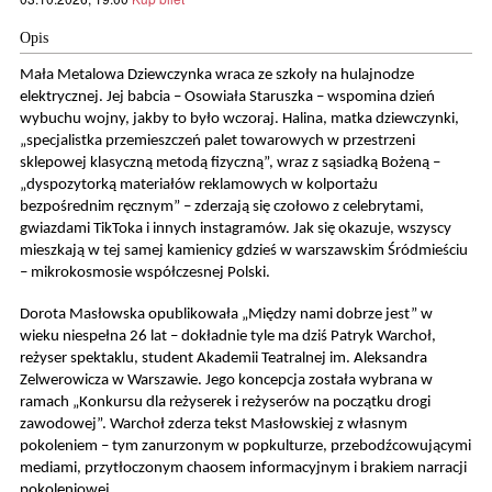
Opis
Mała Metalowa Dziewczynka wraca ze szkoły na hulajnodze
elektrycznej. Jej babcia – Osowiała Staruszka – wspomina dzień
wybuchu wojny, jakby to było wczoraj. Halina, matka dziewczynki,
„specjalistka przemieszczeń palet towarowych w przestrzeni
sklepowej klasyczną metodą fizyczną”, wraz z sąsiadką Bożeną –
„dyspozytorką materiałów reklamowych w kolportażu
bezpośrednim ręcznym” – zderzają się czołowo z celebrytami,
gwiazdami TikToka i innych instagramów. Jak się okazuje, wszyscy
mieszkają w tej samej kamienicy gdzieś w warszawskim Śródmieściu
– mikrokosmosie współczesnej Polski.
Dorota Masłowska opublikowała „Między nami dobrze jest” w
wieku niespełna 26 lat – dokładnie tyle ma dziś Patryk Warchoł,
reżyser spektaklu, student Akademii Teatralnej im. Aleksandra
Zelwerowicza w Warszawie. Jego koncepcja została wybrana w
ramach „Konkursu dla reżyserek i reżyserów na początku drogi
zawodowej”. Warchoł zderza tekst Masłowskiej z własnym
pokoleniem – tym zanurzonym w popkulturze, przebodźcowującymi
mediami, przytłoczonym chaosem informacyjnym i brakiem narracji
pokoleniowej.