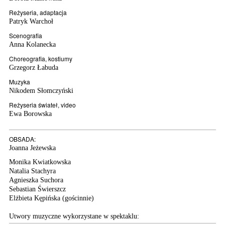
Reżyseria, adaptacja
Patryk Warchoł
Scenografia
Anna Kolanecka
Choreografia, kostiumy
Grzegorz Łabuda
Muzyka
Nikodem Słomczyński
Reżyseria świateł, video
Ewa Borowska
OBSADA:
Joanna Jeżewska
Monika Kwiatkowska
Natalia Stachyra
Agnieszka Suchora
Sebastian Świerszcz
Elżbieta Kępińska
(gościnnie)
Utwory muzyczne wykorzystane w spektaklu: