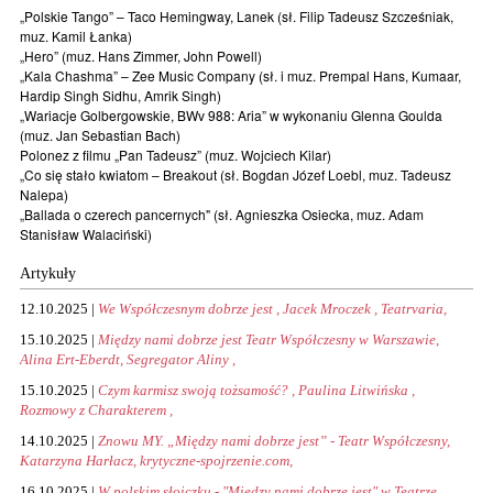
„Polskie Tango” – Taco Hemingway, Lanek (sł. Filip Tadeusz Szcześniak,
muz. Kamil Łanka)
„Hero” (muz. Hans Zimmer, John Powell)
„Kala Chashma” – Zee Music Company (sł. i muz. Prempal Hans, Kumaar,
Hardip Singh Sidhu, Amrik Singh)
„Wariacje Golbergowskie, BWv 988: Aria” w wykonaniu Glenna Goulda
(muz. Jan Sebastian Bach)
Polonez z filmu „Pan Tadeusz” (muz. Wojciech Kilar)
„Co się stało kwiatom – Breakout (sł. Bogdan Józef Loebl, muz. Tadeusz
Nalepa)
„Ballada o czerech pancernych" (sł. Agnieszka Osiecka, muz. Adam
Stanisław Walaciński)
Artykuły
12.10.2025 |
We Współczesnym dobrze jest , Jacek Mroczek , Teatrvaria,
15.10.2025 |
Między nami dobrze jest Teatr Współczesny w Warszawie,
Alina Ert-Eberdt, Segregator Aliny ,
15.10.2025 |
Czym karmisz swoją tożsamość? , Paulina Litwińska ,
Rozmowy z Charakterem ,
14.10.2025 |
Znowu MY. „Między nami dobrze jest” - Teatr Współczesny,
Katarzyna Harłacz, krytyczne-spojrzenie.com,
16.10.2025 |
W polskim słoiczku - "Między nami dobrze jest" w Teatrze