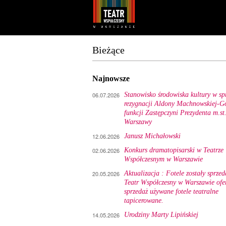
Youtube
Facebook
Bieżące
Najnowsze
06.07.2026
Stanowisko środowiska kultury w sp
rezygnacji Aldony Machnowskiej-Gó
funkcji Zastępczyni Prezydenta m.st
Warszawy
12.06.2026
Janusz Michałowski
02.06.2026
Konkurs dramatopisarski w Teatrze
Współczesnym w Warszawie
20.05.2026
Aktualizacja : Fotele zostały sprzed
Teatr Współczesny w Warszawie ofe
sprzedaż używane fotele teatralne
tapicerowane.
14.05.2026
Urodziny Marty Lipińskiej