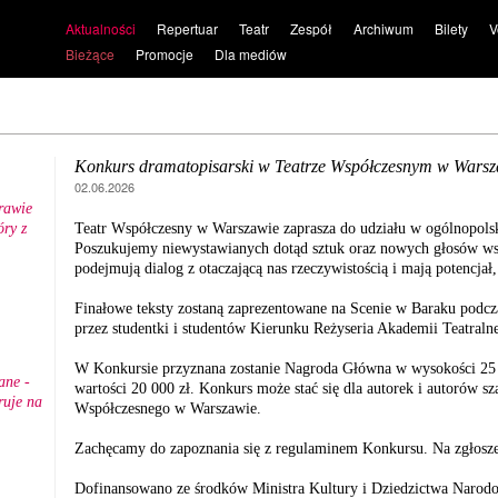
Aktualności
Repertuar
Teatr
Zespół
Archiwum
Bilety
V
Bieżące
Promocje
Dla mediów
Konkurs dramatopisarski w Teatrze Współczesnym w Warsz
02.06.2026
rawie
ry z
Teatr Współczesny w Warszawie zaprasza do udziału w ogólnopols
.
Poszukujemy niewystawianych dotąd sztuk oraz nowych głosów wspó
podejmują dialog z otaczającą nas rzeczywistością i mają potencjał, 
Finałowe teksty zostaną zaprezentowane na Scenie w Baraku podc
przez studentki i studentów Kierunku Reżyseria Akademii Teatral
W Konkursie przyznana zostanie Nagroda Główna w wysokości 25 
ane -
wartości 20 000 zł. Konkurs może stać się dla autorek i autorów sz
ruje na
Współczesnego w Warszawie.
Zachęcamy do zapoznania się z regulaminem Konkursu. Na zgłosze
Dofinansowano ze środków Ministra Kultury i Dziedzictwa Naro