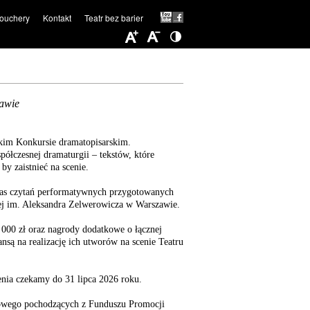
ouchery
Kontakt
Teatr bez barier
awie
kim Konkursie dramatopisarskim.
łczesnej dramaturgii – tekstów, które
by zaistnieć na scenie.
zas czytań performatywnych przygotowanych
nej im. Aleksandra Zelwerowicza w Warszawie.
000 zł oraz nagrody dodatkowe o łącznej
ansą na realizację ich utworów na scenie Teatru
nia czekamy do 31 lipca 2026 roku.
dowego pochodzących z Funduszu Promocji