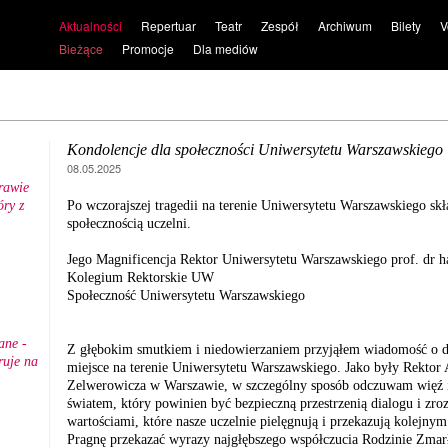
Aktualności
Repertuar
Teatr
Zespół
Archiwum
Bilety
V
Bieżące
Promocje
Dla mediów
Kondolencje dla społeczności Uniwersytetu Warszawskiego
08.05.2025
rawie
ry z
Po wczorajszej tragedii na terenie Uniwersytetu Warszawskiego sk
.
społecznością uczelni.
Jego Magnificencja Rektor Uniwersytetu Warszawskiego prof. dr 
Kolegium Rektorskie UW
Społeczność Uniwersytetu Warszawskiego
ane -
Z głębokim smutkiem i niedowierzaniem przyjąłem wiadomość o d
ruje na
miejsce na terenie Uniwersytetu Warszawskiego. Jako były Rektor 
Zelwerowicza w Warszawie, w szczególny sposób odczuwam więź i 
światem, który powinien być bezpieczną przestrzenią dialogu i zroz
wartościami, które nasze uczelnie pielęgnują i przekazują kolejny
Pragnę przekazać wyrazy najgłębszego współczucia Rodzinie Zmarłe