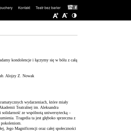
ouchery
Kontakt
Teatr bez barier
ładamy kondolencje i łączymy się w bólu z całą
hab. Alojzy Z. Nowak
ramatycznych wydarzeniach, które miały
Akademii Teatralnej im. Aleksandra
solidarność ze wspólnotą uniwersytecką –
umienia. Tragedia ta jest głęboko sprzeczna z
m pokoleniom.
j, Jego Magnificencji oraz całej społeczności