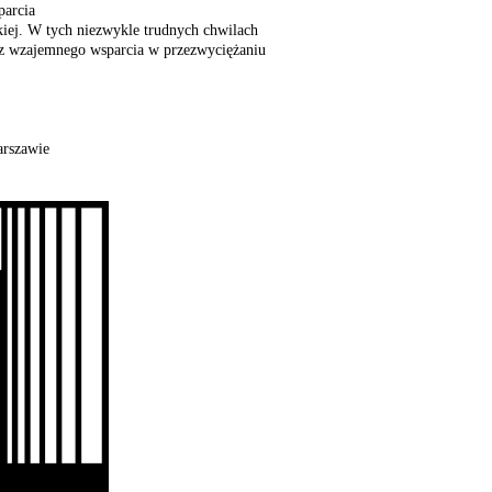
parcia
iej. W tych niezwykle trudnych chwilach
oraz wzajemnego wsparcia w przezwyciężaniu
szawie