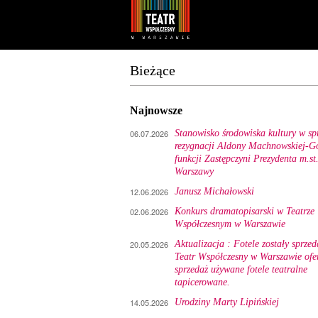
Youtube
Facebook
Bieżące
Najnowsze
06.07.2026
Stanowisko środowiska kultury w sp
rezygnacji Aldony Machnowskiej-Gó
funkcji Zastępczyni Prezydenta m.st
Warszawy
12.06.2026
Janusz Michałowski
02.06.2026
Konkurs dramatopisarski w Teatrze
Współczesnym w Warszawie
20.05.2026
Aktualizacja : Fotele zostały sprzed
Teatr Współczesny w Warszawie ofe
sprzedaż używane fotele teatralne
tapicerowane.
14.05.2026
Urodziny Marty Lipińskiej