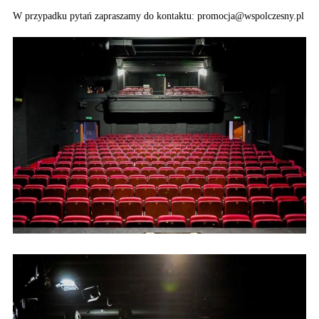
W przypadku pytań zapraszamy do kontaktu: promocja@wspolczesny.pl