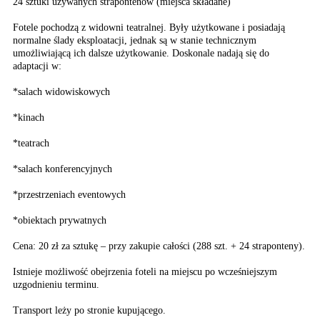
24 sztuki używanych strapontenów (miejsca składane)
Fotele pochodzą z widowni teatralnej. Były użytkowane i posiadają
normalne ślady eksploatacji, jednak są w stanie technicznym
umożliwiającą ich dalsze użytkowanie. Doskonale nadają się do
adaptacji w:
*salach widowiskowych
*kinach
*teatrach
*salach konferencyjnych
*przestrzeniach eventowych
*obiektach prywatnych
Cena: 20 zł za sztukę – przy zakupie całości (288 szt. + 24 straponteny).
Istnieje możliwość obejrzenia foteli na miejscu po wcześniejszym
uzgodnieniu terminu.
Transport leży po stronie kupującego.