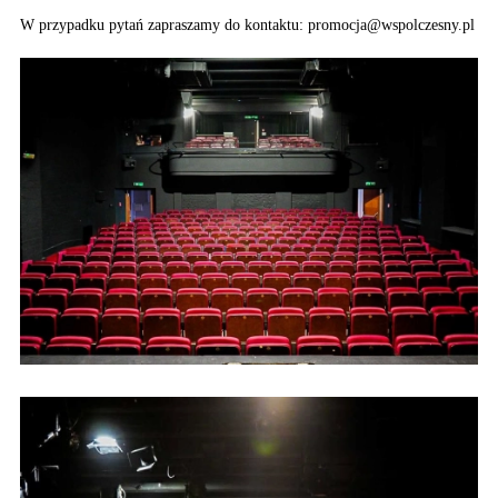
W przypadku pytań zapraszamy do kontaktu: promocja@wspolczesny.pl