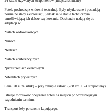
24 sztuki używanych strapontenów (miejsca składane)
Fotele pochodzą z widowni teatralnej. Były użytkowane i posiadają
normalne ślady eksploatacji, jednak są w stanie technicznym
umożliwiającą ich dalsze użytkowanie. Doskonale nadają się do
adaptacji w:
*salach widowiskowych
*kinach
*teatrach
*salach konferencyjnych
*przestrzeniach eventowych
*obiektach prywatnych
Cena: 20 zł za sztukę – przy zakupie całości (288 szt. + 24 straponteny).
Istnieje możliwość obejrzenia foteli na miejscu po wcześniejszym
uzgodnieniu terminu.
Transport leży po stronie kupującego.