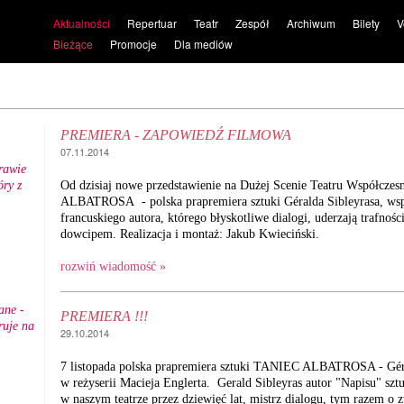
Aktualności
Repertuar
Teatr
Zespół
Archiwum
Bilety
V
Bieżące
Promocje
Dla mediów
PREMIERA - ZAPOWIEDŹ FILMOWA
07.11.2014
rawie
ry z
Od dzisiaj nowe przedstawienie na Dużej Scenie Teatru Współcz
.
ALBATROSA - polska prapremiera sztuki Géralda Sibleyrasa, wsp
francuskiego autora, którego błyskotliwe dialogi, uderzają trafności
dowcipem. Realizacja i montaż: Jakub Kwieciński.
rozwiń wiadomość »
ane -
PREMIERA !!!
ruje na
29.10.2014
7 listopada polska prapremiera sztuki TANIEC ALBATROSA - Géra
w reżyserii Macieja Englerta. Gerald Sibleyras autor "Napisu" szt
w naszym teatrze przez dziewięć lat, mistrz dialogu, tym razem o 