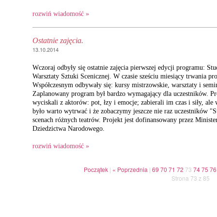
rozwiń wiadomość »
Ostatnie zajęcia.
13.10.2014
Wczoraj odbyły się ostatnie zajęcia pierwszej edycji programu: Stu
Warsztaty Sztuki Scenicznej. W czasie sześciu miesiący trwania pro
Współczesnym odbywały się: kursy mistrzowskie, warsztaty i semin
Zaplanowany program był bardzo wymagający dla uczestników. P
wyciskali z aktorów: pot, łzy i emocje; zabierali im czas i siły, ale
było warto wytrwać i że zobaczymy jeszcze nie raz uczestników "S
scenach różnych teatrów. Projekt jest dofinansowany przez Ministe
Dziedzictwa Narodowego.
rozwiń wiadomość »
Początek
|
« Poprzednia
|
69
70
71
72
73
74
75
76
Strona 73 z 85