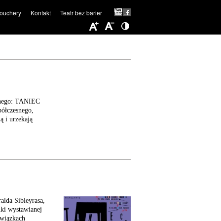
ouchery
Kontakt
Teatr bez barier
esnego: TANIEC
ółczesnego,
ą i urzekają
lda Sibleyrasa,
uki wystawianej
związkach