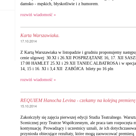
damsko - męskich, błyskotliwie i z humorem.
rozwiń wiadomość »
Karta Warszawiaka.
17.10.2014
Z Kartą Warszawiaka w listopadzie i grudniu proponujemy następu
cenie ulgowej: 30.XI i 26.XII POSPRZĄTANE 16, 17. XII SASZ
17:00 HAMLET 25.XI i 29.XII TANIEC ALBATROSA i w specjal
14, 15 i 16. XI i 3,4 XII ZABÓJCA bilety po 16 pln
rozwiń wiadomość »
REQUIEM Hanocha Levina - czekamy na kolejną premierę
15.10.2014
Zakończyły się zajęcia pierwszej edycji Studia Teatralnego. Warsz
Scenicznej przy Teatrze Współczesnym, ale praca tam rozpoczęta 
kontynuację. Prowadzący i uczestnicy uznali, że ich dotychczasow
przyniosła obiecujące rezultaty, które mogą zaowocować premierą