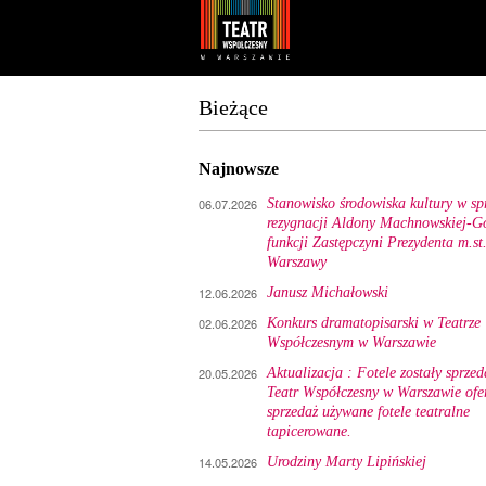
Youtube
Facebook
Bieżące
Najnowsze
06.07.2026
Stanowisko środowiska kultury w sp
rezygnacji Aldony Machnowskiej-Gó
funkcji Zastępczyni Prezydenta m.st
Warszawy
12.06.2026
Janusz Michałowski
02.06.2026
Konkurs dramatopisarski w Teatrze
Współczesnym w Warszawie
20.05.2026
Aktualizacja : Fotele zostały sprzed
Teatr Współczesny w Warszawie ofe
sprzedaż używane fotele teatralne
tapicerowane.
14.05.2026
Urodziny Marty Lipińskiej