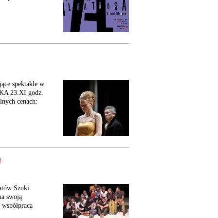
jące spektakle w
KA 23.XI godz.
nych cenach:
!
tatów Szuki
ma swoją
a współpraca
.