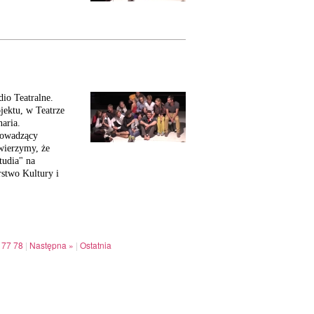
dio Teatralne.
jektu, w Teatrze
aria.
rowadzący
 wierzymy, że
tudia" na
rstwo Kultury i
77
78
|
Następna »
|
Ostatnia