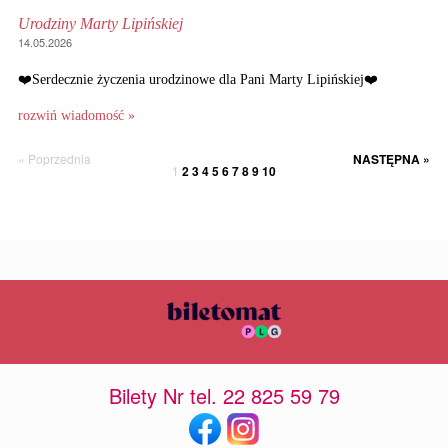
Urodziny Marty Lipińskiej
14.05.2026
❤️Serdecznie życzenia urodzinowe dla Pani Marty Lipińskiej❤️
rozwiń wiadomość »
« Poprzednia
NASTĘPNA »
1
2
3
4
5
6
7
8
9
10
Bilety Nr tel. 22 825 59 79