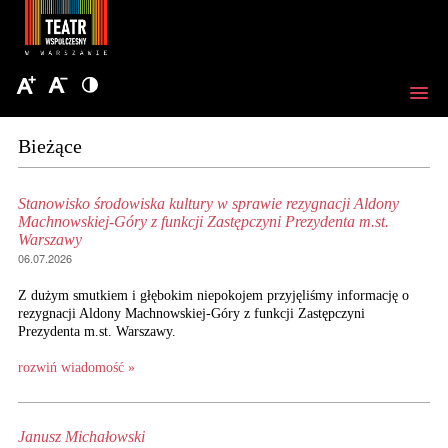
Bieżące
Stanowisko środowiska kultury w sprawie rezygnacji Aldony
Machnowskiej-Góry z funkcji Zastępczyni Prezydenta m.st.
Warszawy
06.07.2026
Z dużym smutkiem i głębokim niepokojem przyjęliśmy informację o
rezygnacji Aldony Machnowskiej-Góry z funkcji Zastępczyni
Prezydenta m.st. Warszawy.
rozwiń wiadomość »
Janusz Michałowski