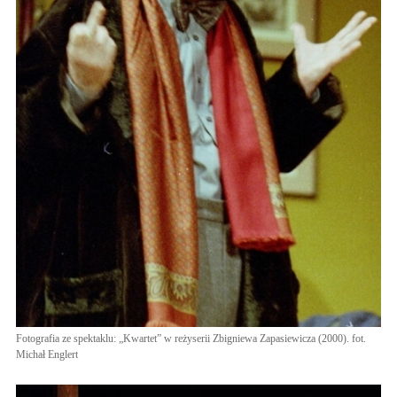
Fotografia ze spektaklu: „Kwartet” w reżyserii Zbigniewa Zapasiewicza (2000). fot.
Michał Englert