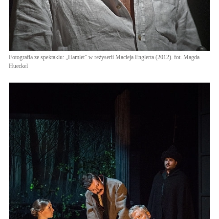
Fotografia ze spektaklu: „Hamlet” w reżyserii Macieja Englerta (2012). fot. Magda
Hueckel