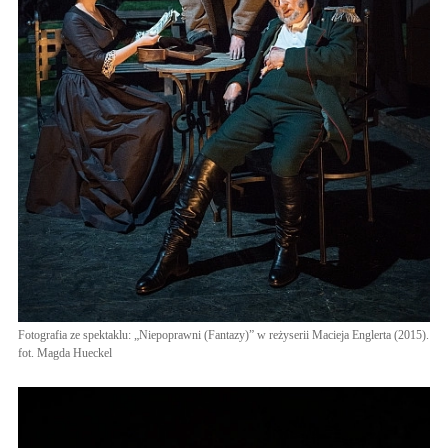
Fotografia ze spektaklu: „Niepoprawni (Fantazy)” w reżyserii Macieja Englerta (2015).
fot. Magda Hueckel