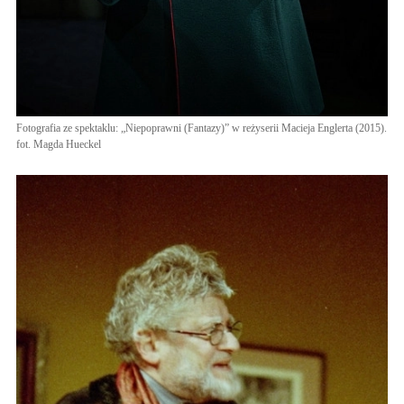
Fotografia ze spektaklu: „Niepoprawni (Fantazy)” w reżyserii Macieja Englerta (2015).
fot. Magda Hueckel