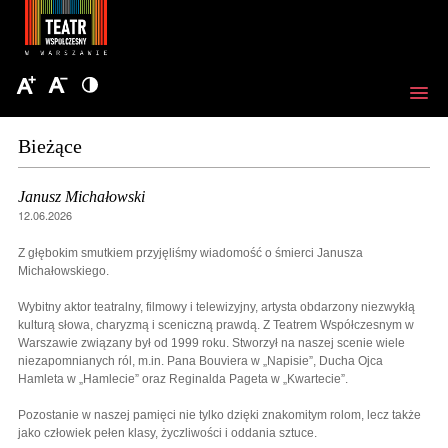
Bieżące
Janusz Michałowski
12.06.2026
Z głębokim smutkiem przyjęliśmy wiadomość o śmierci Janusza
Michałowskiego.
Wybitny aktor teatralny, filmowy i telewizyjny, artysta obdarzony niezwykłą
kulturą słowa, charyzmą i sceniczną prawdą. Z Teatrem Współczesnym w
Warszawie związany był od 1999 roku. Stworzył na naszej scenie wiele
niezapomnianych ról, m.in. Pana Bouviera w „Napisie”, Ducha Ojca
Hamleta w „Hamlecie” oraz Reginalda Pageta w „Kwartecie”.
Pozostanie w naszej pamięci nie tylko dzięki znakomitym rolom, lecz także
jako człowiek pełen klasy, życzliwości i oddania sztuce.