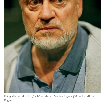
Fotografia ze spektaklu: „Napis” w reżyserii Macieja Englerta (2005). fot. Michał
Englert