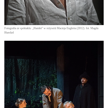
Fotografia ze spektaklu: „Hamlet” w reżyserii Macieja Englerta (2012). fot. Magda
Hueckel