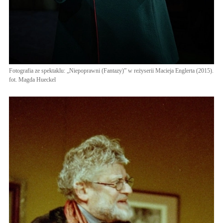
Fotografia ze spektaklu: „Niepoprawni (Fantazy)” w reżyserii Macieja Englerta (2015).
fot. Magda Hueckel