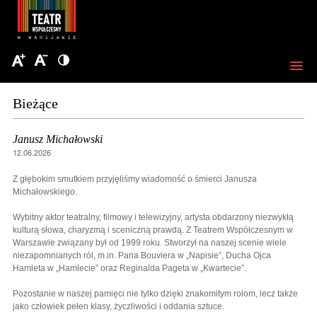
Bieżące
Janusz Michałowski
12.06.2026
Z głębokim smutkiem przyjęliśmy wiadomość o śmierci Janusza
Michałowskiego.
Wybitny aktor teatralny, filmowy i telewizyjny, artysta obdarzony niezwykłą
kulturą słowa, charyzmą i sceniczną prawdą. Z Teatrem Współczesnym w
Warszawie związany był od 1999 roku. Stworzył na naszej scenie wiele
niezapomnianych ról, m.in. Pana Bouviera w „Napisie”, Ducha Ojca
Hamleta w „Hamlecie” oraz Reginalda Pageta w „Kwartecie”.
Pozostanie w naszej pamięci nie tylko dzięki znakomitym rolom, lecz także
jako człowiek pełen klasy, życzliwości i oddania sztuce.