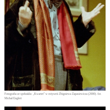
Fotografia ze spektaklu: „Kwartet” w reżyserii Zbigniewa Zapasiewicza (2000). fot.
Michał Englert