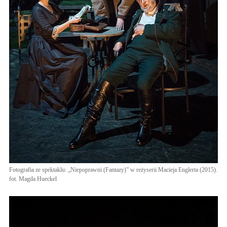
Fotografia ze spektaklu: „Niepoprawni (Fantazy)” w reżyserii Macieja Englerta (2015).
fot. Magda Hueckel