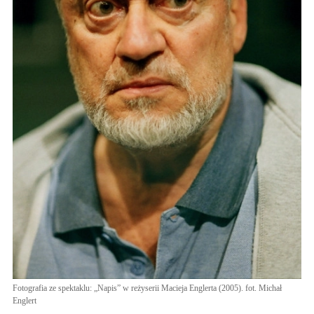
Fotografia ze spektaklu: „Napis” w reżyserii Macieja Englerta (2005). fot. Michał
Englert