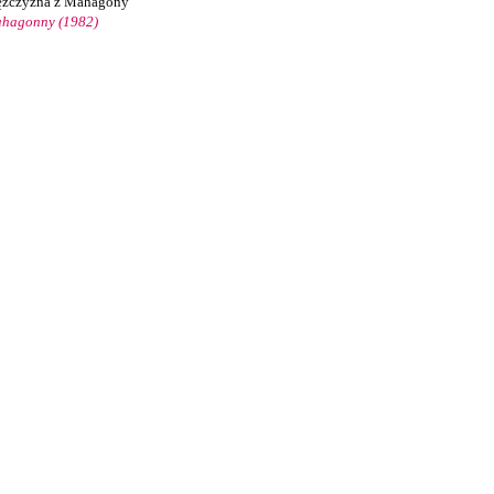
żczyzna z Mahagony
hagonny (1982)