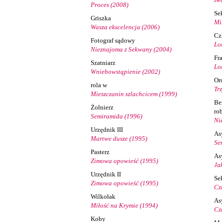
Proces (2008)
Se
Griszka
Mi
Wasza ekscelencja (2006)
Cz
Fotograf sądowy
Lo
Nieznajoma z Sekwany (2004)
Fr
Szatniarz
Lo
Wniebowstąpienie (2002)
Or
rola w
Trz
Mieszczanin szlachcicem (1999)
Be
Żołnierz
ro
Semiramida (1996)
Ni
Urzędnik III
As
Martwe dusze (1995)
Se
Pasterz
As
Zimowa opowieść (1995)
Jak
Urzędnik II
Se
Zimowa opowieść (1995)
Cz
Wilkołak
As
Miłość na Krymie (1994)
Cz
Koby