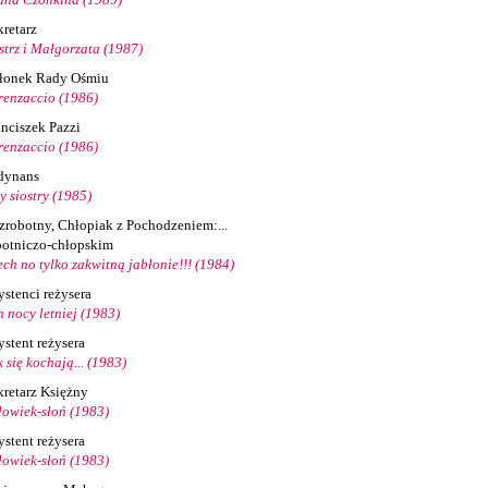
kretarz
strz i Małgorzata (1987)
łonek Rady Ośmiu
renzaccio (1986)
anciszek Pazzi
renzaccio (1986)
dynans
y siostry (1985)
zrobotny, Chłopiak z Pochodzeniem:...
botniczo-chłopskim
ech no tylko zakwitną jabłonie!!! (1984)
ystenci reżysera
n nocy letniej (1983)
ystent reżysera
 się kochają... (1983)
kretarz Księżny
łowiek-słoń (1983)
ystent reżysera
łowiek-słoń (1983)