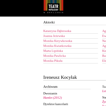
Youtube
Facebook
Aktorki
Katarzyna Dąbrowska
Ag
Joanna Jeżewska
Ew
Monika Krzywkowska
Na
Monika Kwiatkowska
Ag
Marta Lipińska
Ki
Monika Pawlicka
Ba
Monika Pikuła
El
Ireneusz Kocyłak
Archiwum
Tu
Le
Dworzanin
St
Hamlet (2012)
Ży
Dyrektor kancelarii
Iw