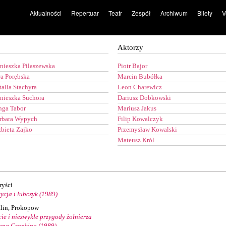
Aktualności
Repertuar
Teatr
Zespół
Archiwum
Bilety
V
Aktorzy
nieszka Pilaszewska
Piotr Bajor
a Porębska
Marcin Bubółka
talia Stachyra
Leon Charewicz
nieszka Suchora
Dariusz Dobkowski
nga Tabor
Mariusz Jakus
rbara Wypych
Filip Kowalczyk
żbieta Zajko
Przemysław Kowalski
Mateusz Król
ryści
tycja i lubczyk (1989)
alin, Prokopow
cie i niezwykłe przygody żołnierza
ana Czonkina (1989)