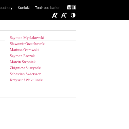
ouchery
Kontakt
Teatr bez barier
Szymon Mysłakowski
Sławomir Orzechowski
Mariusz Ostrowski
Szymon Roszak
Marcin Stępniak
Zbigniew Suszyński
Sebastian Świerszcz
Krzysztof Wakuliński