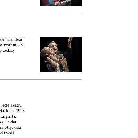
le "Hamleta"
erwować od 28
przedaży
lecie Teatru
ektaklu z 1993
Englerta.
Agnieszka
n Stajewski,
eczkowski