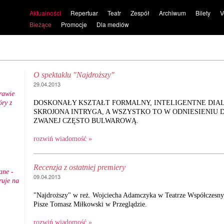
Aktualności
Repertuar
Teatr
Zespół
Archiwum
Bilety
V
Bieżące
Promocje
Dla mediów
O spektaklu "Najdroższy"
29.04.2013
rawie
ry z
DOSKONAŁY KSZTAŁT FORMALNY, INTELIGENTNE DIAL
.
SKROJONA INTRYGA, A WSZYSTKO TO W ODNIESIENIU 
ZWANEJ CZĘSTO BULWAROWĄ.
rozwiń wiadomość »
Recenzja z ostatniej premiery
ane -
09.04.2013
ruje na
"Najdroższy" w reż. Wojciecha Adamczyka w Teatrze Współczesn
Pisze Tomasz Miłkowski w Przeglądzie.
rozwiń wiadomość »