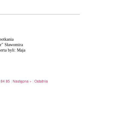
potkania
or" Sławomira
rta byli: Maja
84
85
|
Następna »
|
Ostatnia