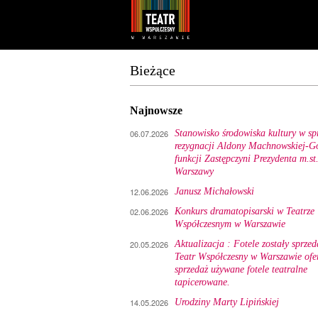
Youtube
Facebook
Bieżące
Najnowsze
06.07.2026
Stanowisko środowiska kultury w sp
rezygnacji Aldony Machnowskiej-Gó
funkcji Zastępczyni Prezydenta m.st
Warszawy
12.06.2026
Janusz Michałowski
02.06.2026
Konkurs dramatopisarski w Teatrze
Współczesnym w Warszawie
20.05.2026
Aktualizacja : Fotele zostały sprzed
Teatr Współczesny w Warszawie ofe
sprzedaż używane fotele teatralne
tapicerowane.
14.05.2026
Urodziny Marty Lipińskiej