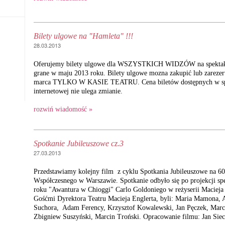
Bilety ulgowe na "Hamleta" !!!
28.03.2013
Oferujemy bilety ulgowe dla WSZYSTKICH WIDZÓW na spektak
grane w maju 2013 roku. Bilety ulgowe mozna zakupić lub zarez
marca TYLKO W KASIE TEATRU. Cena biletów dostępnych w s
internetowej nie ulega zmianie.
rozwiń wiadomość »
Spotkanie Jubileuszowe cz.3
27.03.2013
Przedstawiamy kolejny film z cyklu Spotkania Jubileuszowe na 60 
Współczesnego w Warszawie. Spotkanie odbyło się po projekcji sp
roku "Awantura w Chioggi" Carlo Goldoniego w reżyserii Macieja 
Gośćmi Dyrektora Teatru Macieja Englerta, byli: Maria Mamona, 
Suchora, Adam Ferency, Krzysztof Kowalewski, Jan Pęczek, Marci
Zbigniew Suszyński, Marcin Troński. Opracowanie filmu: Jan Si