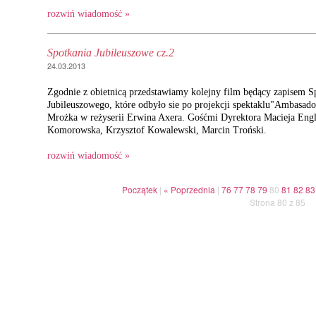
rozwiń wiadomość »
Spotkania Jubileuszowe cz.2
24.03.2013
Zgodnie z obietnicą przedstawiamy kolejny film będący zapisem S
Jubileuszowego, które odbyło sie po projekcji spektaklu"Ambasad
Mrożka w reżyserii Erwina Axera. Gośćmi Dyrektora Macieja Engle
Komorowska, Krzysztof Kowalewski, Marcin Troński.
rozwiń wiadomość »
Początek
|
« Poprzednia
|
76
77
78
79
80
81
82
83
Strona 80 z 85