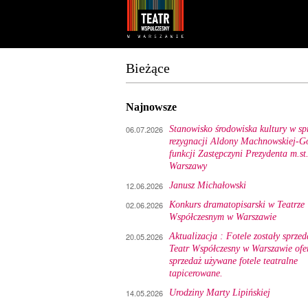
Youtube
Facebook
Bieżące
Najnowsze
06.07.2026
Stanowisko środowiska kultury w sp
rezygnacji Aldony Machnowskiej-Gó
funkcji Zastępczyni Prezydenta m.st
Warszawy
12.06.2026
Janusz Michałowski
02.06.2026
Konkurs dramatopisarski w Teatrze
Współczesnym w Warszawie
20.05.2026
Aktualizacja : Fotele zostały sprzed
Teatr Współczesny w Warszawie ofe
sprzedaż używane fotele teatralne
tapicerowane.
14.05.2026
Urodziny Marty Lipińskiej