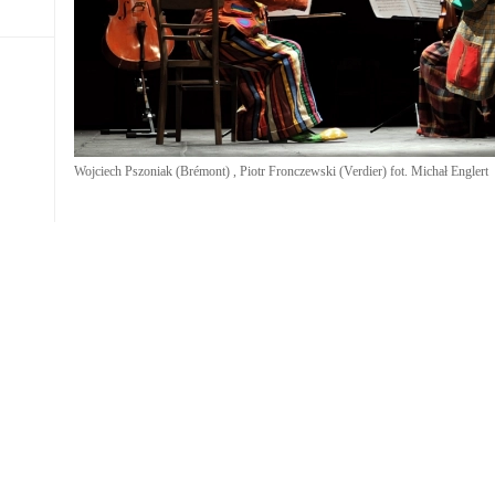
Wojciech Pszoniak (Brémont) , Piotr Fronczewski (Verdier) fot. Michał Englert