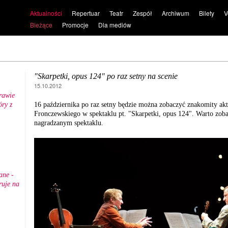
Aktualności
Repertuar
Teatr
Zespół
Archiwum
Bilety
V
Bieżące
Promocje
Dla mediów
"Skarpetki, opus 124" po raz setny na scenie
15.10.2012
rawie
ry z
16 października po raz setny będzie można zobaczyć znakomity akt
.
Fronczewskiego w spektaklu pt. "Skarpetki, opus 124". Warto zob
nagradzanym spektaklu.
ane -
ruje na