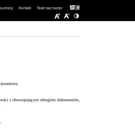
ouchery
Kontakt
Teatr bez barier
yposażenia,
dności z obowiązującym obiegiem dokumentów,
.
,