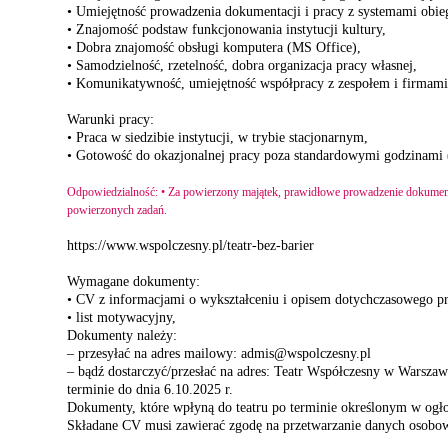
• Umiejętność prowadzenia dokumentacji i pracy z systemami obi
• Znajomość podstaw funkcjonowania instytucji kultury,
• Dobra znajomość obsługi komputera (MS Office),
• Samodzielność, rzetelność, dobra organizacja pracy własnej,
• Komunikatywność, umiejętność współpracy z zespołem i firmam
Warunki pracy:
• Praca w siedzibie instytucji, w trybie stacjonarnym,
• Gotowość do okazjonalnej pracy poza standardowymi godzinami (
Odpowiedzialność: • Za powierzony majątek, prawidłowe prowadzenie dokumenta
powierzonych zadań.
https://www.wspolczesny.pl/teatr-bez-barier
Wymagane dokumenty:
• CV z informacjami o wykształceniu i opisem dotychczasowego p
• list motywacyjny,
Dokumenty należy:
– przesyłać na adres mailowy: admis@wspolczesny.pl
– bądź dostarczyć/przesłać na adres: Teatr Współczesny w Warsza
terminie do dnia 6.10.2025 r.
Dokumenty, które wpłyną do teatru po terminie określonym w ogło
Składane CV musi zawierać zgodę na przetwarzanie danych osobo