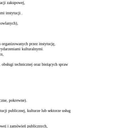
acji zakupowej,
i instytucji..
dowlanych),
 organizowanych przez instytucję,
wydarzeniami kulturalnymi.
ku,
 obsługi technicznej oraz bieżących spraw
iczne, pokrewne).
cji publicznej, kulturze lub sektorze usług
kowej i zamówień publicznych,