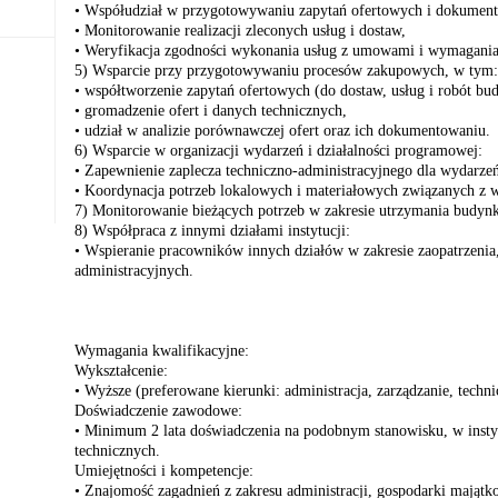
• Współudział w przygotowywaniu zapytań ofertowych i dokument
• Monitorowanie realizacji zleconych usług i dostaw,
• Weryfikacja zgodności wykonania usług z umowami i wymaganiam
5) Wsparcie przy przygotowywaniu procesów zakupowych, w tym:
• współtworzenie zapytań ofertowych (do dostaw, usług i robót bu
• gromadzenie ofert i danych technicznych,
• udział w analizie porównawczej ofert oraz ich dokumentowaniu.
6) Wsparcie w organizacji wydarzeń i działalności programowej:
• Zapewnienie zaplecza techniczno-administracyjnego dla wydarzeń
• Koordynacja potrzeb lokalowych i materiałowych związanych z 
7) Monitorowanie bieżących potrzeb w zakresie utrzymania budyn
8) Współpraca z innymi działami instytucji:
• Wspieranie pracowników innych działów w zakresie zaopatrzenia,
administracyjnych.
Wymagania kwalifikacyjne:
Wykształcenie:
• Wyższe (preferowane kierunki: administracja, zarządzanie, techn
Doświadczenie zawodowe:
• Minimum 2 lata doświadczenia na podobnym stanowisku, w instytu
technicznych.
Umiejętności i kompetencje:
• Znajomość zagadnień z zakresu administracji, gospodarki mająt