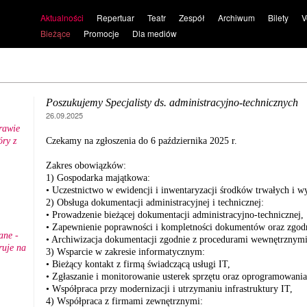
Aktualności
Repertuar
Teatr
Zespół
Archiwum
Bilety
V
Bieżące
Promocje
Dla mediów
Poszukujemy Specjalisty ds. administracyjno-technicznych
26.09.2025
rawie
ry z
Czekamy na zgłoszenia do 6 października 2025 r.
.
Zakres obowiązków:
1) Gospodarka majątkowa:
• Uczestnictwo w ewidencji i inwentaryzacji środków trwałych i w
2) Obsługa dokumentacji administracyjnej i technicznej:
• Prowadzenie bieżącej dokumentacji administracyjno-technicznej,
• Zapewnienie poprawności i kompletności dokumentów oraz zgo
ane -
• Archiwizacja dokumentacji zgodnie z procedurami wewnętrznymi
ruje na
3) Wsparcie w zakresie informatycznym:
• Bieżący kontakt z firmą świadczącą usługi IT,
• Zgłaszanie i monitorowanie usterek sprzętu oraz oprogramowania
• Współpraca przy modernizacji i utrzymaniu infrastruktury IT,
4) Współpraca z firmami zewnętrznymi: