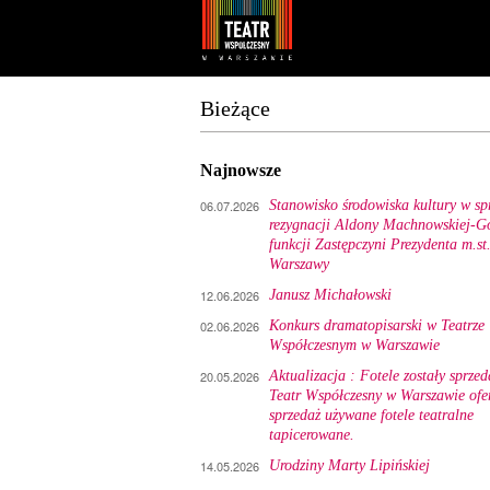
Youtube
Facebook
Bieżące
Najnowsze
06.07.2026
Stanowisko środowiska kultury w sp
rezygnacji Aldony Machnowskiej-Gó
funkcji Zastępczyni Prezydenta m.st
Warszawy
12.06.2026
Janusz Michałowski
02.06.2026
Konkurs dramatopisarski w Teatrze
Współczesnym w Warszawie
20.05.2026
Aktualizacja : Fotele zostały sprzed
Teatr Współczesny w Warszawie ofe
sprzedaż używane fotele teatralne
tapicerowane.
14.05.2026
Urodziny Marty Lipińskiej