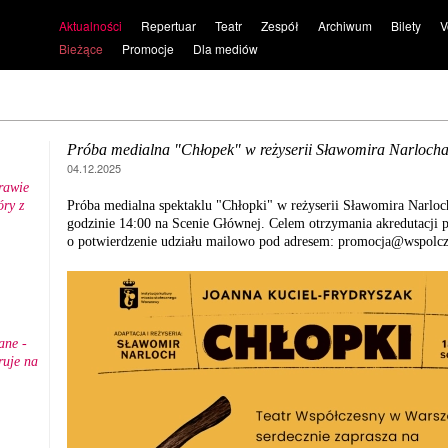
Aktualności
Repertuar
Teatr
Zespół
Archiwum
Bilety
V
Bieżące
Promocje
Dla mediów
Próba medialna "Chłopek" w reżyserii Sławomira Narloch
04.12.2025
rawie
ry z
Próba medialna spektaklu "Chłopki" w reżyserii Sławomira Narloch
.
godzinie 14:00 na Scenie Głównej. Celem otrzymania akredutacji 
o potwierdzenie udziału mailowo pod adresem: promocja@wspolcz
ane -
ruje na