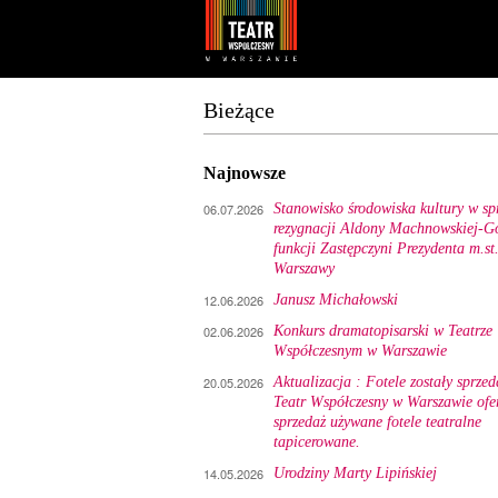
Youtube
Facebook
Bieżące
Najnowsze
06.07.2026
Stanowisko środowiska kultury w sp
rezygnacji Aldony Machnowskiej-Gó
funkcji Zastępczyni Prezydenta m.st
Warszawy
12.06.2026
Janusz Michałowski
02.06.2026
Konkurs dramatopisarski w Teatrze
Współczesnym w Warszawie
20.05.2026
Aktualizacja : Fotele zostały sprzed
Teatr Współczesny w Warszawie ofe
sprzedaż używane fotele teatralne
tapicerowane.
14.05.2026
Urodziny Marty Lipińskiej