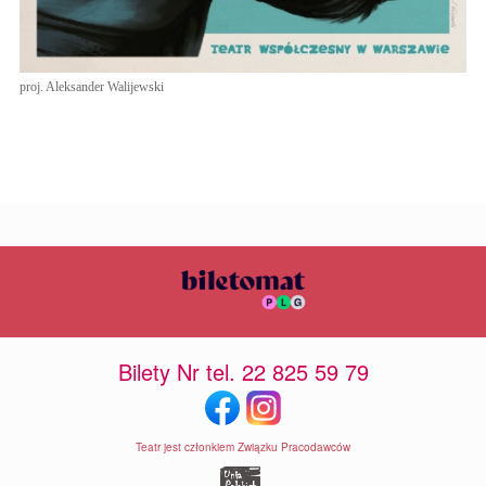
proj. Aleksander Walijewski
Bilety Nr tel. 22 825 59 79
Teatr jest członkiem Związku Pracodawców