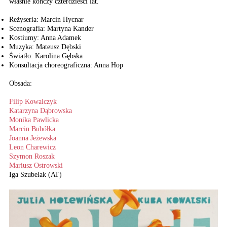
właśnie kończy czterdzieści lat.
Reżyseria: Marcin Hycnar
Scenografia: Martyna Kander
Kostiumy: Anna Adamek
Muzyka: Mateusz Dębski
Światło: Karolina Gębska
Konsultacja choreograficzna: Anna Hop
Obsada:
Filip Kowalczyk
Katarzyna Dąbrowska
Monika Pawlicka
Marcin Bubółka
Joanna Jeżewska
Leon Charewicz
Szymon Roszak
Mariusz Ostrowski
Iga Szubelak (AT)