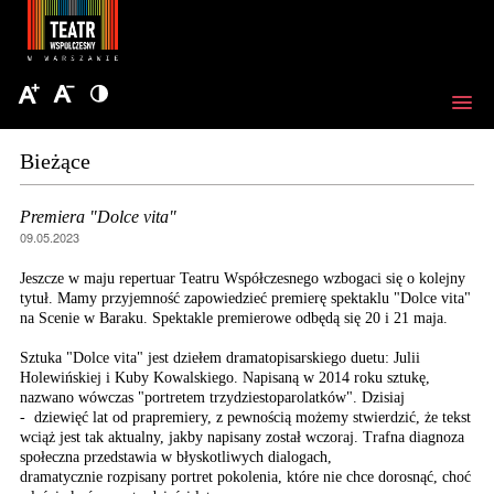
Bieżące
Premiera "Dolce vita"
09.05.2023
Jeszcze w maju repertuar Teatru Współczesnego wzbogaci się o kolejny
tytuł. Mamy przyjemność zapowiedzieć premierę spektaklu "Dolce vita"
na Scenie w Baraku. Spektakle premierowe odbędą się 20 i 21 maja.
Sztuka "Dolce vita" jest dziełem dramatopisarskiego duetu: Julii
Holewińskiej i Kuby Kowalskiego. Napisaną w 2014 roku sztukę,
nazwano wówczas "portretem trzydziestoparolatków". Dzisiaj
- dziewięć lat od prapremiery, z pewnością możemy stwierdzić, że tekst
wciąż jest tak aktualny, jakby napisany został wczoraj. Trafna diagnoza
społeczna przedstawia w błyskotliwych dialogach,
dramatycznie rozpisany portret pokolenia, które nie chce dorosnąć, choć