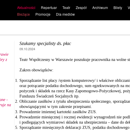
Aktualności
Repertuar
Teatr
Zespół
Archiwum
Bilety
V
Bieżące
Promocje
Dla mediów
Szukamy specjalisty ds. płac
09.10.2024
rawie
ry z
Teatr Współczesny w Warszawie poszukuje pracownika na wolne sta
.
Zakres obowiązków:
Sporządzanie list płacy /system komputerowy/ i właściwe oblicza
oraz potrącanie podatku dochodowego, sum egzekwowanych na mo
pożyczek i składek na rzecz Kasy Zapomogowo-Pożyczkowej, poży
Funduszu Świadczeń Socjalnych itp.
ane -
Obliczanie zasiłków z tytułu ubezpieczenia społecznego, sporządzani
ruje na
obowiązującymi w tym zakresie przepisami.
Prowadzenie imiennej kartoteki zasiłków ZUS.
Prowadzenie miesięcznej i rocznej ewidencji wynagrodzeń nie pod
i podlegających wymiarowi składek na ubezpieczenia – dane do dek
Sporządzanie miesięcznych deklaracji ZUS, podatku dochodowego