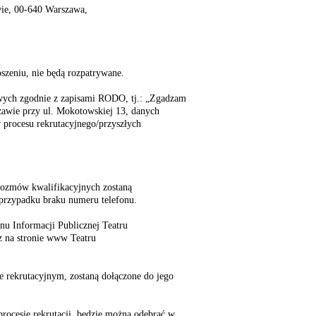
wie, 00-640 Warszawa,
szeniu, nie będą rozpatrywane.
wych zgodnie z zapisami RODO, tj.: „Zgadzam
szawie przy ul. Mokotowskiej 13, danych
procesu rekrutacyjnego/przyszłych
rozmów kwalifikacyjnych zostaną
 przypadku braku numeru telefonu.
nu Informacji Publicznej Teatru
z na stronie www Teatru
e rekrutacyjnym, zostaną dołączone do jego
rocesie rekrutacji, będzie można odebrać w