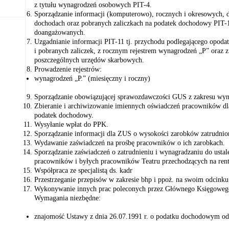
z tytułu wynagrodzeń osobowych PIT-4.
Sporządzanie informacji (komputerowo), rocznych i okresowych,
dochodach oraz pobranych zaliczkach na podatek dochodowy PIT-1
doangażowanych.
Uzgadnianie informacji PIT-11 tj. przychodu podlegającego opoda
i pobranych zaliczek, z rocznym rejestrem wynagrodzeń „P” oraz
poszczególnych urzędów skarbowych.
Prowadzenie rejestrów:
wynagrodzeń „P.” (miesięczny i roczny)
Sporządzanie obowiązującej sprawozdawczości GUS z zakresu wyn
Zbieranie i archiwizowanie imiennych oświadczeń pracowników dla
podatek dochodowy.
Wysyłanie wpłat do PPK.
Sporządzanie informacji dla ZUS o wysokości zarobków zatrudnio
Wydawanie zaświadczeń na prośbę pracowników o ich zarobkach.
Sporządzanie zaświadczeń o zatrudnieniu i wynagradzaniu do usta
pracowników i byłych pracowników Teatru przechodzących na rent
Współpraca ze specjalistą ds. kadr
Przestrzeganie przepisów w zakresie bhp i ppoż. na swoim odcinku
Wykonywanie innych prac poleconych przez Głównego Księgoweg
Wymagania niezbędne:
znajomość Ustawy z dnia 26.07.1991 r. o podatku dochodowym od