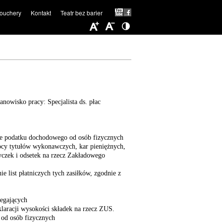
ouchery
Kontakt
Teatr bez barier
nowisko pracy: Specjalista ds. płac
nie podatku dochodowego od osób fizycznych
cy tytułów wykonawczych, kar pieniężnych,
czek i odsetek na rzecz Zakładowego
e list płatniczych tych zasiłków, zgodnie z
legających
laracji wysokości składek na rzecz ZUS.
 od osób fizycznych