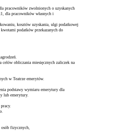
 dla pracowników zwolnionych o uzyskanych
1, dla pracowników własnych i
tkowaniu, kosztów uzyskania, ulgi podatkowej
 z kwotami podatków przekazanych do
agrodzeń.
 celów obliczania miesięcznych zaliczek na
nych w Teatrze emerytów.
lenia podstawy wymiaru emerytury dla
y lub emerytury.
 pracy.
o.
 osób fizycznych,