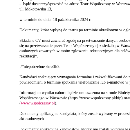
- bądź dostarczyć/przesłać na adres: Teatr Współczesny w Warsza
ul. Mokotowska 13,
w terminie do dnia 18 października 2024 r.
Dokumenty, które wpłyną do teatru po terminie określonym w ogło
Składane CV musi zawierać zgodę na przetwarzanie danych osobo
się na przetwarzanie przez Teatr Współczesny ej z siedzibą w War
osobowych zawartych w moim zgłoszeniu rekrutacyjnym dla celów 
rekrutacji*.
/*niepotrzebne skreślić/.
Kandydaci spełniający wymagania formalne i zakwalifikowani do 
powiadomieni o terminie spotkania telefonicznie lub e-mailowo w
Informacja o wyniku naboru będzie umieszczona na stronie Biulety
Współczesnego w Warszawie (https://www.wspolczesny.pl/bip) ora
(
www.wspolczesny.pl
).
Dokumenty aplikacyjne kandydata, który został wybrany w procesi
akt osobowych.
Dokumenty aplikacyjne kandydatów, którzy nie zostali wybrani w p