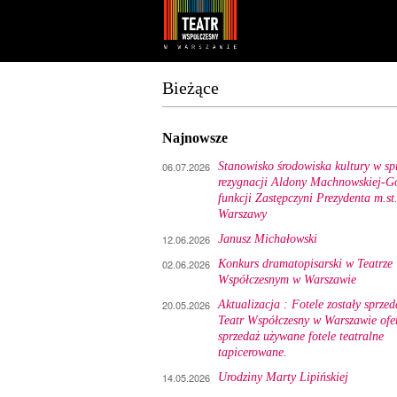
Youtube
Facebook
Bieżące
Najnowsze
06.07.2026
Stanowisko środowiska kultury w sp
rezygnacji Aldony Machnowskiej-Gó
funkcji Zastępczyni Prezydenta m.st
Warszawy
12.06.2026
Janusz Michałowski
02.06.2026
Konkurs dramatopisarski w Teatrze
Współczesnym w Warszawie
20.05.2026
Aktualizacja : Fotele zostały sprzed
Teatr Współczesny w Warszawie ofe
sprzedaż używane fotele teatralne
tapicerowane.
14.05.2026
Urodziny Marty Lipińskiej