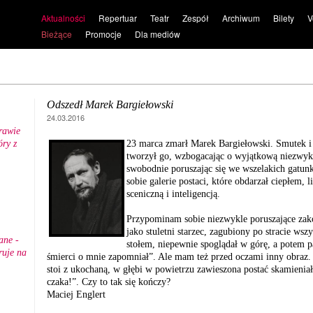
Aktualności
Repertuar
Teatr
Zespół
Archiwum
Bilety
V
Bieżące
Promocje
Dla mediów
Odszedł Marek Bargiełowski
24.03.2016
rawie
ry z
23 marca zmarł Marek Bargiełowski. Smutek i ż
.
tworzył go, wzbogacając o wyjątkową niezwykl
swobodnie poruszając się we wszelakich gatunk
sobie galerie postaci, które obdarzał ciepłem
sceniczną i inteligencją.
Przypominam sobie niezwykle poruszające zakoń
jako stuletni starzec, zagubiony po stracie wsz
ane -
stołem, niepewnie spoglądał w górę, a potem 
ruje na
śmierci o mnie zapomniał”. Ale mam też przed oczami inny obraz.
stoi z ukochaną, w głębi w powietrzu zawieszona postać skamieniał
czaka!”. Czy to tak się kończy?
Maciej Englert