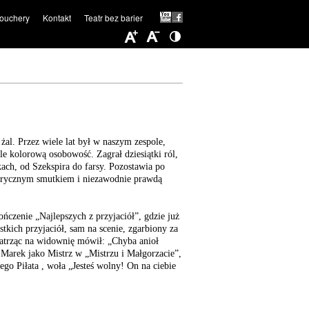
ouchery
Kontakt
Teatr bez barier
al. Przez wiele lat był w naszym zespole,
e kolorową osobowość. Zagrał dziesiątki ról,
ach, od Szekspira do farsy. Pozostawia po
, lirycznym smutkiem i niezawodnie prawdą
czenie „Najlepszych z przyjaciół”, gdzie już
ystkich przyjaciół, sam na scenie, zgarbiony za
patrząc na widownię mówił: „Chyba anioł
 Marek jako Mistrz w „Mistrzu i Małgorzacie”,
ego Piłata , woła „Jesteś wolny! On na ciebie