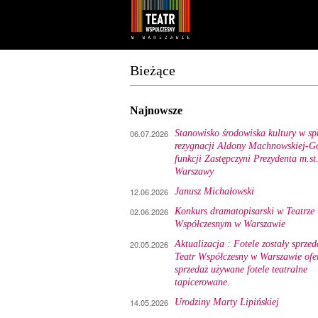
Youtube
Facebook
Bieżące
Najnowsze
06.07.2026
Stanowisko środowiska kultury w sp
rezygnacji Aldony Machnowskiej-Gó
funkcji Zastępczyni Prezydenta m.st
Warszawy
12.06.2026
Janusz Michałowski
02.06.2026
Konkurs dramatopisarski w Teatrze
Współczesnym w Warszawie
20.05.2026
Aktualizacja : Fotele zostały sprzed
Teatr Współczesny w Warszawie ofe
sprzedaż używane fotele teatralne
tapicerowane.
14.05.2026
Urodziny Marty Lipińskiej