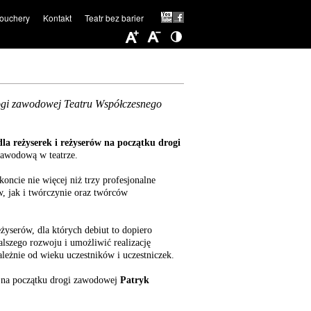
ouchery
Kontakt
Teatr bez barier
drogi zawodowej Teatru Współczesnego
dla reżyserek i reżyserów na początku drogi
zawodową w teatrze.
oncie nie więcej niż trzy profesjonalne
w, jak i twórczynie oraz twórców
żyserów, dla których debiut to dopiero
alszego rozwoju i umożliwić realizację
leżnie od wieku uczestników i uczestniczek.
w na początku drogi zawodowej
Patryk