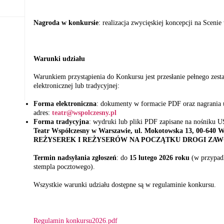
Nagroda w konkursie
: realizacja zwycięskiej koncepcji na Scen
Warunki udziału
Warunkiem przystąpienia do Konkursu jest przesłanie pełnego ze
elektronicznej lub tradycyjnej:
Forma elektroniczna
: dokumenty w formacie PDF oraz nagrania u
adres:
teatr@wspolczesny.pl
Forma tradycyjna
: wydruki lub pliki PDF zapisane na nośniku US
Teatr Współczesny w Warszawie, ul. Mokotowska 13, 00-640 
REŻYSEREK I REŻYSERÓW NA POCZĄTKU DROGI ZA
Termin nadsyłania zgłoszeń
: do
15 lutego 2026 roku
(w przypadk
stempla pocztowego).
Wszystkie warunki udziału dostępne są w regulaminie konkursu.
Regulamin konkursu2026.pdf