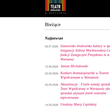
Youtube
Facebook
Bieżące
Najnowsze
06.07.2026
Stanowisko środowiska kultury w sp
rezygnacji Aldony Machnowskiej-Gó
funkcji Zastępczyni Prezydenta m.st
Warszawy
12.06.2026
Janusz Michałowski
02.06.2026
Konkurs dramatopisarski w Teatrze
Współczesnym w Warszawie
20.05.2026
Aktualizacja : Fotele zostały sprzed
Teatr Współczesny w Warszawie ofe
sprzedaż używane fotele teatralne
tapicerowane.
14.05.2026
Urodziny Marty Lipińskiej