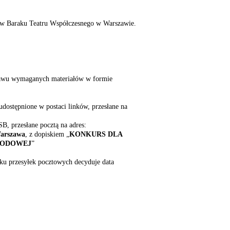
ie w Baraku Teatru Współczesnego w Warszawie.
stawu wymaganych materiałów w formie
dostępnione w postaci linków, przesłane na
B, przesłane pocztą na adres:
Warszawa
, z dopiskiem „
KONKURS DLA
WODOWEJ
”
u przesyłek pocztowych decyduje data