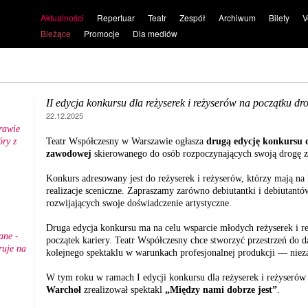
Aktualności
Repertuar
Teatr
Zespół
Archiwum
Bilety
V
Bieżące
Promocje
Dla mediów
II edycja konkursu dla reżyserek i reżyserów na początku 
22.12.2025
rawie
ry z
Teatr Współczesny w Warszawie ogłasza
drugą edycję konkursu
.
zawodowej
skierowanego do osób rozpoczynających swoją drogę 
Konkurs adresowany jest do reżyserek i reżyserów, którzy mają na k
realizacje sceniczne. Zapraszamy zarówno debiutantki i debiutantó
rozwijających swoje doświadczenie artystyczne.
Druga edycja konkursu ma na celu wsparcie młodych reżyserek i re
ane -
początek kariery. Teatr Współczesny chce stworzyć przestrzeń do d
ruje na
kolejnego spektaklu w warunkach profesjonalnej produkcji — nieza
W tym roku w ramach I edycji konkursu dla reżyserek i reżyseró
Warchoł
zrealizował spektakl
„Między nami dobrze jest”
.