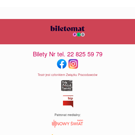
Bilety Nr tel. 22 825 59 79
Teatr jest członkiem Związku Pracodawców
Patronat medialny: