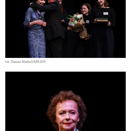
fot. Danuta Matloch/MKiDN