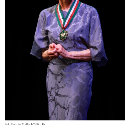
fot. Danuta Matloch/MKiDN