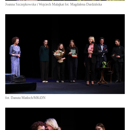
Joanna Szczepkowska i Wojciech Malajkat fot. Magdalena Dardzińska
fot. Danuta Matloch/MKiDN