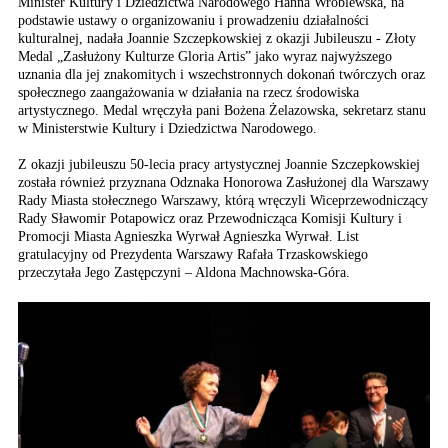
Minister Kultury i Dziedzictwa Narodowego Hanna Wróblewska, na
podstawie ustawy o organizowaniu i prowadzeniu działalności
kulturalnej, nadała Joannie Szczepkowskiej z okazji Jubileuszu - Złoty
Medal „Zasłużony Kulturze Gloria Artis” jako wyraz najwyższego
uznania dla jej znakomitych i wszechstronnych dokonań twórczych oraz
społecznego zaangażowania w działania na rzecz środowiska
artystycznego. Medal wręczyła pani Bożena Żelazowska, sekretarz stanu
w Ministerstwie Kultury i Dziedzictwa Narodowego.
Z okazji jubileuszu 50-lecia pracy artystycznej Joannie Szczepkowskiej
została również przyznana Odznaka Honorowa Zasłużonej dla Warszawy
Rady Miasta stołecznego Warszawy, którą wręczyli Wiceprzewodniczący
Rady Sławomir Potapowicz oraz Przewodnicząca Komisji Kultury i
Promocji Miasta Agnieszka Wyrwał Agnieszka Wyrwał. List
gratulacyjny od Prezydenta Warszawy Rafała Trzaskowskiego
przeczytała Jego Zastępczyni – Aldona Machnowska-Góra.