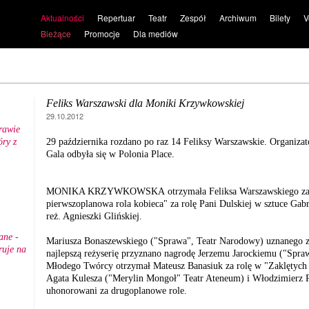
Aktualności
Repertuar
Teatr
Zespół
Archiwum
Bilety
V
Bieżące
Promocje
Dla mediów
Feliks Warszawski dla Moniki Krzywkowskiej
29.10.2012
rawie
ry z
29 października rozdano po raz 14 Feliksy Warszawskie. Organizat
.
Gala odbyła się w Polonia Place.
MONIKA KRZYWKOWSKA otrzymała Feliksa Warszawskiego za se
pierwszoplanowa rola kobieca" za rolę Pani Dulskiej w sztuce Gabr
reż. Agnieszki Glińskiej.
ane -
Mariusza Bonaszewskiego ("Sprawa", Teatr Narodowy) uznanego za
ruje na
najlepszą reżyserię przyznano nagrodę Jerzemu Jarockiemu ("Spr
Młodego Twórcy otrzymał Mateusz Banasiuk za rolę w "Zaklętych 
Agata Kulesza ("Merylin Mongoł" Teatr Ateneum) i Włodzimierz Pr
uhonorowani za drugoplanowe role.