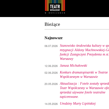
Youtube
Facebook
Bieżące
Najnowsze
06.07.2026
Stanowisko środowiska kultury w sp
rezygnacji Aldony Machnowskiej-Gó
funkcji Zastępczyni Prezydenta m.st
Warszawy
12.06.2026
Janusz Michałowski
02.06.2026
Konkurs dramatopisarski w Teatrze
Współczesnym w Warszawie
20.05.2026
Aktualizacja : Fotele zostały sprzed
Teatr Współczesny w Warszawie ofe
sprzedaż używane fotele teatralne
tapicerowane.
14.05.2026
Urodziny Marty Lipińskiej