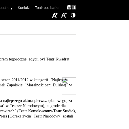
ouchery
Kontakt
Teatr bez barier
orem tegorocznej edycji był Teatr Kwadrat.
zon 2011/2012 w kategorii "Najlepsza
ieli Zapolskiej "Moralność pani Dulskiej" w
 najlepszego aktora pierwszoplanowego, za
awa" w Teatrze Narodowym), nagrodę dla
rewirach" (Teatr Konsekwentny/Teatr Studio),
ess (Udręka życia" Teatr Narodowy) zostali