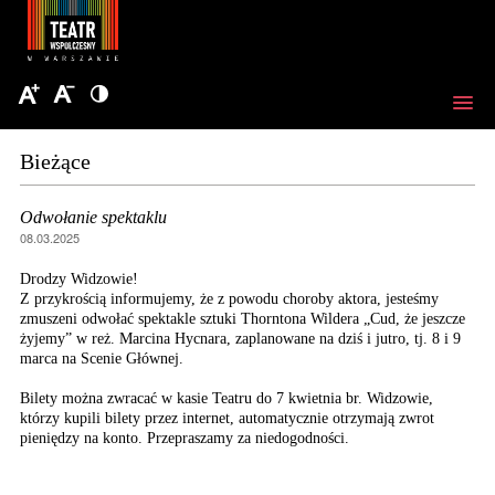
Bieżące
Odwołanie spektaklu
08.03.2025
Drodzy Widzowie!
Z przykrością informujemy, że z powodu choroby aktora, jesteśmy
zmuszeni odwołać spektakle sztuki Thorntona Wildera „Cud, że jeszcze
żyjemy” w reż. Marcina Hycnara, zaplanowane na dziś i jutro, tj. 8 i 9
marca na Scenie Głównej.
Bilety można zwracać w kasie Teatru do 7 kwietnia br. Widzowie,
którzy kupili bilety przez internet, automatycznie otrzymają zwrot
pieniędzy na konto. Przepraszamy za niedogodności.