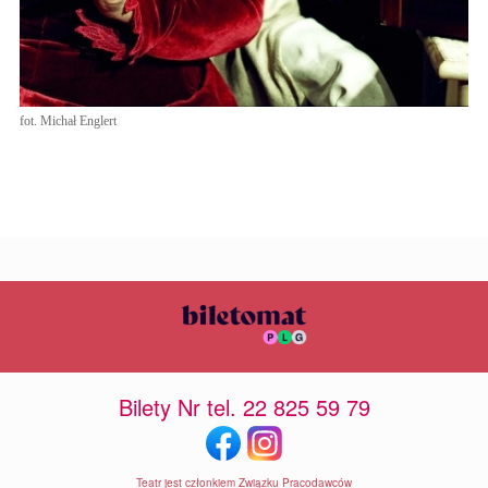
fot. Michał Englert
Bilety Nr tel. 22 825 59 79
Teatr jest członkiem Związku Pracodawców