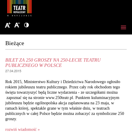
Bieżące
BILET ZA 250 GROSZY NA 250-LECIE TEATRU
PUBLICZNEGO W POLSCE
27.04.2015
Rok 2015, Ministerstwo Kultury i Dziedzictwa Narodowego ogłosiło
rokiem jubileuszu teatru publicznego. Przez cały rok obchodom tego
święta towarzyszyć będą liczne wydarzenia - ze szczegółami można
zapoznać się na stronie www.250teatr.pl. Punktem kuluminacyjnym
jubileuszu będzie ogólnopolska akcja zaplanowana na 23 maja, w
ramach której, spektakle grane w tym właśnie dniu, w teatrach
publicznych w całej Polsce będzie można zobaczyć za symboliczne 250
groszy.
rozwiń wiadomość »