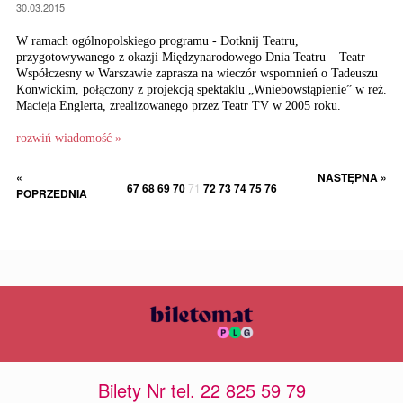
30.03.2015
W ramach ogólnopolskiego programu - Dotknij Teatru,
przygotowywanego z okazji Międzynarodowego Dnia Teatru – Teatr
Współczesny w Warszawie zaprasza na wieczór wspomnień o Tadeuszu
Konwickim, połączony z projekcją spektaklu „Wniebowstąpienie” w reż.
Macieja Englerta, zrealizowanego przez Teatr TV w 2005 roku.
rozwiń wiadomość »
«
NASTĘPNA »
67
68
69
70
71
72
73
74
75
76
POPRZEDNIA
Bilety Nr tel. 22 825 59 79