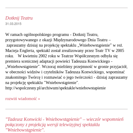
Dotknij Teatru
31.03.2015
W ramach ogólnopolskiego programu - Dotknij Teatru,
przygotowywanego z okazji Międzynarodowego Dnia Teatru –
zapraszamy dzisiaj na projekcję spektaklu „Wniebowstąpienie” w reż.
Macieja Englerta, spektakl został zrealizowany przez Teatr TV w 2005
roku. W kwietniu 2002 roku w Teatrze Współczesnym odbyła się
premiera scenicznej adaptacji powieści Tadeusza Konwickiego -
„Wniebowstąpienie”. Wczoraj mieliśmy przejmność w gronie przyjaciół,
w obecności widzów i czytelników Tadeusza Konwickiego, wspominać
znakomitego Twórcę i rozmawiać o jego twórczości - dzisiaj zapraszamy
na projekcję spektaklu "Wniebowstąpienie".
http://wspolczesny.pl/archiwum/spektakle/wniebowstapienie
rozwiń wiadomość »
"Tadeusz Konwicki - Wniebowstąpienie" – wieczór wspomnień
połączony z projekcją wersji telewizyjnej spektaklu
"Wniebowstąpienie".