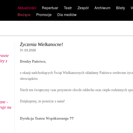
Aktualności
Repertuar
Teatr
Zespół
Archiwum
Bilety
V
Bieżące
Promocje
Dla mediów
Życzenia Wielkanocne!
31.03.2026
rawie
ry z
Drodzy Państwo,
.
z okazji nadchodzących Świąt Wielkanocnych składamy Państwu serdeczne życze
obowiązków.
Niech ten świąteczny czas przyniesie chwile oddechu oraz ciepło rodzinnych sp
Dziękujemy, że jesteście z nami!
ane -
ruje na
Dyrekcja Teatru Współczesnego
??