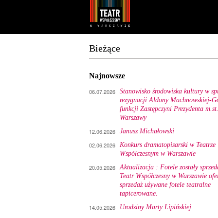
Youtube
Facebook
Bieżące
Najnowsze
06.07.2026
Stanowisko środowiska kultury w sp
rezygnacji Aldony Machnowskiej-Gó
funkcji Zastępczyni Prezydenta m.st
Warszawy
12.06.2026
Janusz Michałowski
02.06.2026
Konkurs dramatopisarski w Teatrze
Współczesnym w Warszawie
20.05.2026
Aktualizacja : Fotele zostały sprzed
Teatr Współczesny w Warszawie ofe
sprzedaż używane fotele teatralne
tapicerowane.
14.05.2026
Urodziny Marty Lipińskiej