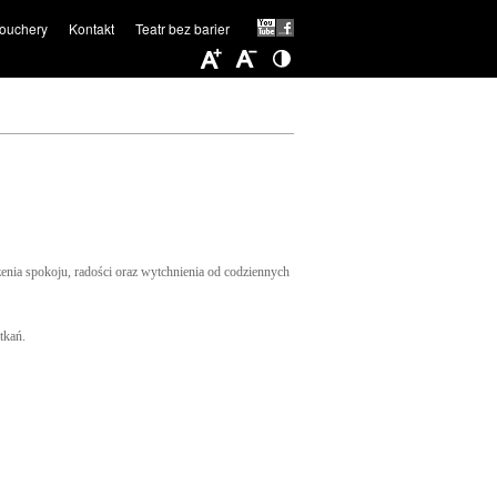
ouchery
Kontakt
Teatr bez barier
nia spokoju, radości oraz wytchnienia od codziennych
otkań.